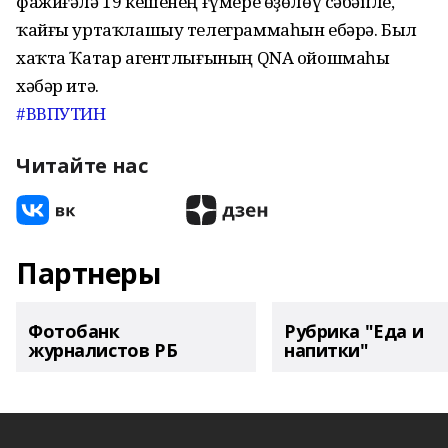
фажиғәлә 19 кешенең ғүмере өҙөлөү сәбәпле,
ҡайғы уртаҡлашыу телеграммаһын ебәрә. Был
хаҡта Ҡатар агентлығының QNA ойошмаһы
хәбәр итә.
#ВВПУТИН
Читайте нас
Партнеры
Фотобанк
Рубрика "Еда и
журналистов РБ
напитки"