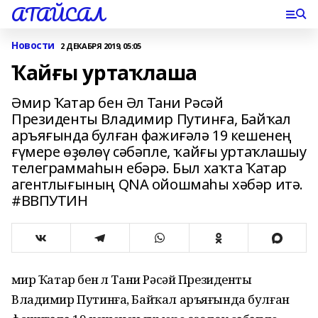
АТАЙСАЛ
Новости
2 ДЕКАБРЯ 2019, 05:05
Ҡайғы уртаҡлаша
Әмир Ҡатар бен Әл Тани Рәсәй
Президенты Владимир Путинға, Байҡал
аръяғында булған фажиғәлә 19 кешенең
ғүмере өҙөлөү сәбәпле, ҡайғы уртаҡлашыу
телеграммаһын ебәрә. Был хаҡта Ҡатар
агентлығының QNA ойошмаһы хәбәр итә.
#ВВПУТИН
Әмир Ҡатар бен Әл Тани Рәсәй Президенты
Владимир Путинға, Байҡал аръяғында булған