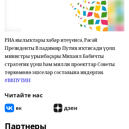
РИА яңылыҡтары хәбәр итеүенсә, Рәсәй
Президенты Владимир Путин иҡтисади үҫеш
министры урынбаҫары Михаил Бабичты
стратегик үҫеш һәм милли проекттар Советы
төркөмөнөң эшселәр составына индергән.
#ВВПУТИН
Читайте нас
Партнеры