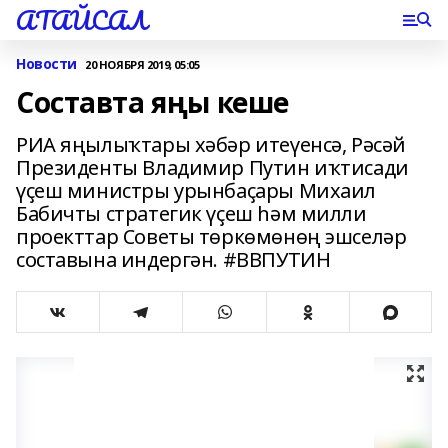
АТАЙСАЛ
Новости
20 НОЯБРЯ 2019, 05:05
Составта яңы кеше
РИА яңылыҡтары хәбәр итеүенсә, Рәсәй
Президенты Владимир Путин иҡтисади
үҫеш министры урынбаҫары Михаил
Бабичты стратегик үҫеш һәм милли
проекттар Советы төркөмөнөң эшселәр
составына индергән. #ВВПУТИН