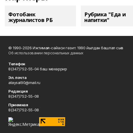
Фотобанк
Рубрика "Еда и
журналистов РБ
напитки"
© 1990-2026 Ижтимағи-сәйәси гәзит. 1990 йылдан башлап сыға
Об использовании персональных данных
Телефон
8(347)752-55-04 баш мөхәррир
Эл. почта
ataysal90@mail.ru
Редакция
8(347)752-55-08
Приемная
8(347)752-55-08