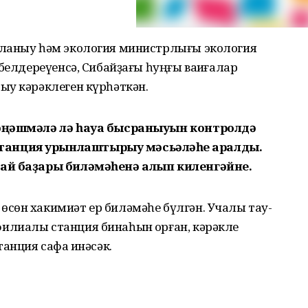
аланыу һәм экология министрлығы экология
белдереүенсә, Сибайҙағы һуңғы ваҡиғалар
ыу кәрәклеген күрһәткән.
кәңәшмәлә лә һауа бысраныуын контролдә
анция урынлаштырыу мәсьәләһе ҡаралды.
бай баҙары биләмәһенә алып киленгәйне.
сөн хакимиәт ер биләмәһе бүлгән. Учалы тау-
лиалы станция бинаһын ҡорған, кәрәкле
анция сафҡа инәсәк.