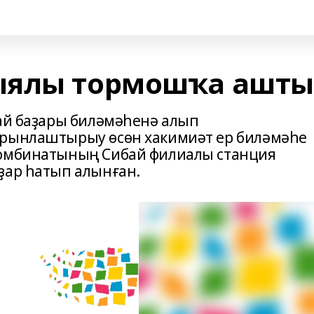
ыялы тормошҡа ашты
бай баҙары биләмәһенә алып
урынлаштырыу өсөн хакимиәт ер биләмәһе
комбинатының Сибай филиалы станция
ҙар һатып алынған.