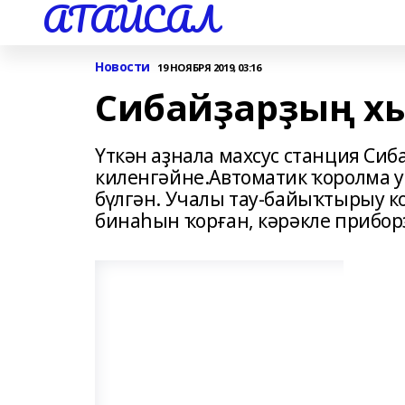
АТАЙСАЛ
Новости
19 НОЯБРЯ 2019, 03:16
Сибайҙарҙың х
Үткән аҙнала махсус станция Си
киленгәйне.Автоматик ҡоролма 
бүлгән. Учалы тау-байыҡтырыу 
бинаһын ҡорған, кәрәкле прибор