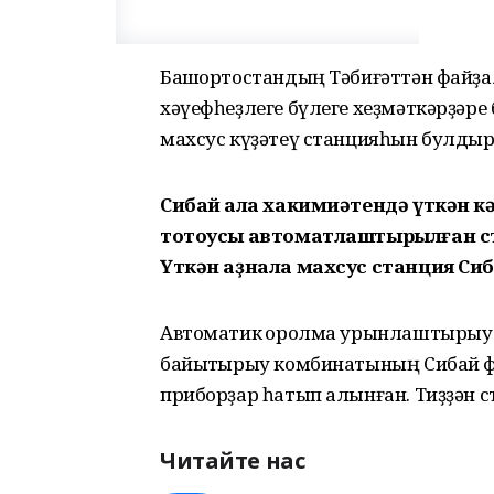
Башҡортостандың Тәбиғәттән файҙ
хәүефһеҙлеге бүлеге хеҙмәткәрҙәре 
махсус күҙәтеү станцияһын булдыр
Сибай ҡала хакимиәтендә үткән 
тотоусы автоматлаштырылған ст
Үткән аҙнала махсус станция Си
Автоматик ҡоролма урынлаштырыу ө
байыҡтырыу комбинатының Сибай фи
приборҙар һатып алынған. Тиҙҙән ст
Читайте нас