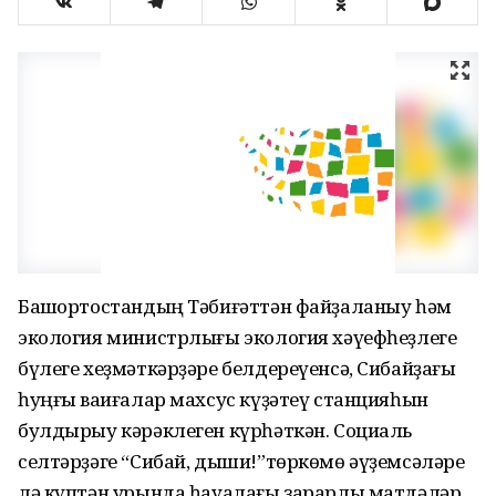
Башҡортостандың Тәбиғәттән файҙаланыу һәм
экология министрлығы экология хәүефһеҙлеге
бүлеге хеҙмәткәрҙәре белдереүенсә, Сибайҙағы
һуңғы ваҡиғалар махсус күҙәтеү станцияһын
булдырыу кәрәклеген күрһәткән. Социаль
селтәрҙәге “Сибай, дыши!”төркөмө әүҙемсәләре
лә күптән урында һауалағы зарарлы матдәләр