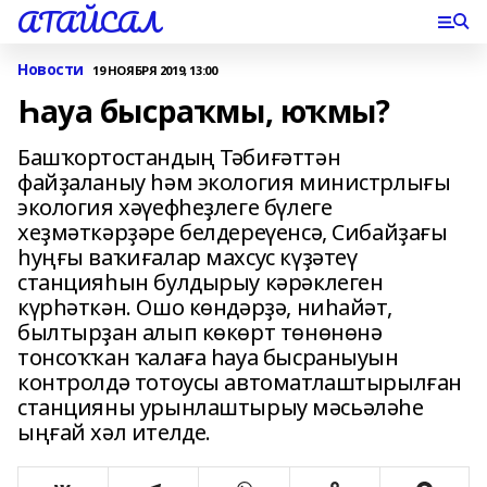
АТАЙСАЛ
Новости
19 НОЯБРЯ 2019, 13:00
Һауа бысраҡмы, юҡмы?
Башҡортостандың Тәбиғәттән
файҙаланыу һәм экология министрлығы
экология хәүефһеҙлеге бүлеге
хеҙмәткәрҙәре белдереүенсә, Сибайҙағы
һуңғы ваҡиғалар махсус күҙәтеү
станцияһын булдырыу кәрәклеген
күрһәткән. Ошо көндәрҙә, ниһайәт,
былтырҙан алып көкөрт төнөнөнә
тонсоҡҡан ҡалаға һауа бысраныуын
контролдә тотоусы автоматлаштырылған
станцияны урынлаштырыу мәсьәләһе
ыңғай хәл ителде.