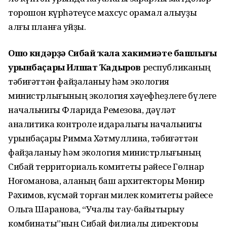
торошон күрһәтеүсе махсус ҡорамал алыуҙы
алғы планға ҡуйҙы.
Ошо көндәрҙә Сибай ҡала хакимиәте башлығы
урынбаҫары Илшат Ҡадыров
республиканың
тәбиғәттән файҙаланыу һәм экология
министрлығының экология хәүефһеҙлеге бүлеге
начальнигы Фларида Ремезова, дәүләт
аналитика контроле идаралығы начальнигы
урынбаҫары Римма Хәтмуллина, тәбиғәттән
файҙаланыу һәм экология министрлығының
Сибай территориаль комитеты рәйесе Гөлнар
Ноғоманова, ҡаланың баш архитекторы Мөнир
Рәхимов, күсмәй торған милек комитеты рәйесе
Ольга Шаранова, “Учалы тау-байыҡтырыу
комбинаты”ның Сибай филиалы директоры