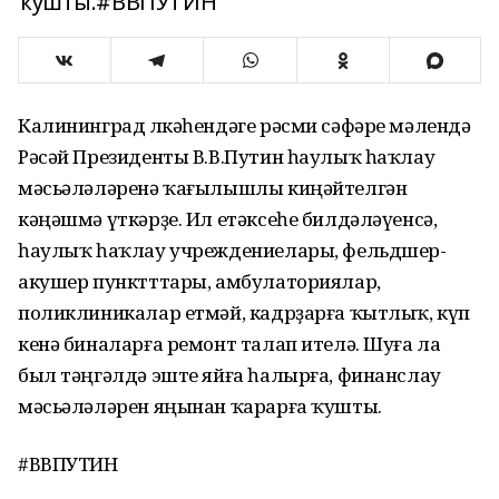
ҡушты.#ВВПУТИН
Калининград өлкәһендәге рәсми сәфәре мәлендә
Рәсәй Президенты В.В.Путин һаулыҡ һаҡлау
мәсьәләләренә ҡағылышлы киңәйтелгән
кәңәшмә үткәрҙе. Ил етәксеһе билдәләүенсә,
һаулыҡ һаҡлау учреждениелары, фельдшер-
акушер пунктттары, амбулаториялар,
поликлиникалар етмәй, кадрҙарға ҡытлыҡ, күп
кенә биналарға ремонт талап ителә. Шуға ла
был тәңгәлдә эште яйға һалырға, финанслау
мәсьәләләрен яңынан ҡарарға ҡушты.
#ВВПУТИН