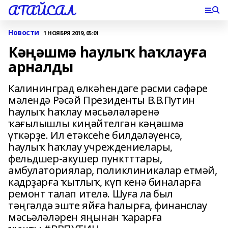
АТАЙСАЛ
Новости
1 НОЯБРЯ 2019, 05:01
Кәңәшмә һаулыҡ һаҡлауға
арналды
Калининград өлкәһендәге рәсми сәфәре
мәлендә Рәсәй Президенты В.В.Путин
һаулыҡ һаҡлау мәсьәләләренә
ҡағылышлы киңәйтелгән кәңәшмә
үткәрҙе. Ил етәксеһе билдәләүенсә,
һаулыҡ һаҡлау учреждениелары,
фельдшер-акушер пунктттары,
амбулаториялар, поликлиникалар етмәй,
кадрҙарға ҡытлыҡ, күп кенә биналарға
ремонт талап ителә. Шуға ла был
тәңгәлдә эште яйға һалырға, финанслау
мәсьәләләрен яңынан ҡарарға