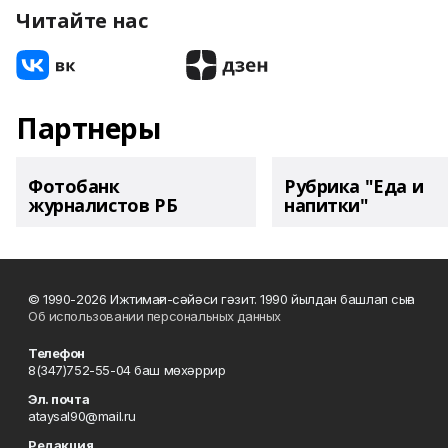
Читайте нас
Партнеры
Фотобанк
Рубрика "Еда и
журналистов РБ
напитки"
© 1990-2026 Ижтимағи-сәйәси гәзит. 1990 йылдан башлап сыға
Об использовании персональных данных
Телефон
8(347)752-55-04 баш мөхәррир
Эл. почта
ataysal90@mail.ru
Редакция