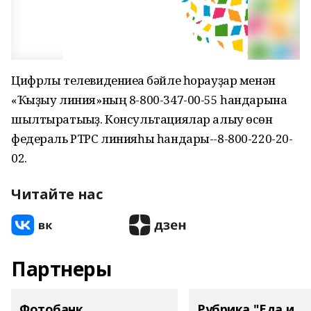
Цифрлы телевидениеға бәйле һорауҙар менән
«Ҡыҙыу линия»ның 8-800-347-00-55 һандарына
шылтыратығыҙ. Консультациялар алыу өсөн
федераль РТРС линияһы һандары--8-800-220-20-
02.
Читайте нас
Партнеры
Фотобанк
Рубрика "Еда и