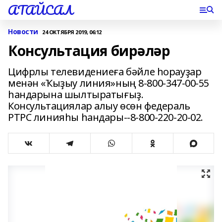
АТАЙСАЛ
Новости
24 ОКТЯБРЯ 2019, 06:12
Консультация бирәләр
Цифрлы телевидениеға бәйле һорауҙар
менән «Ҡыҙыу линия»ның 8-800-347-00-55
һандарына шылтыратығыҙ.
Консультациялар алыу өсөн федераль
РТРС линияһы һандары--8-800-220-20-02.