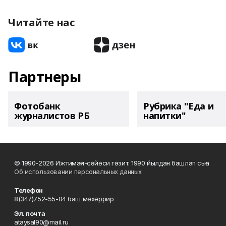
Читайте нас
Партнеры
Фотобанк
Рубрика "Еда и
журналистов РБ
напитки"
© 1990-2026 Ижтимағи-сәйәси гәзит. 1990 йылдан башлап сыға
Об использовании персональных данных
Телефон
8(347)752-55-04 баш мөхәррир
Эл. почта
ataysal90@mail.ru