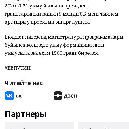
2020-2021 уҡыу йылына президент
гранттарының һанын 5 меңдән 6,5 меңгә тиклем
арттырыу проектын эшләргә ҡушты.
Бюджет нигеҙендә магистратура программалары
буйынса көндөҙгө уҡыу формаһына ингән
уҡыусыларға өҫтәмә 1500 грант биреләсәк.
#ВВПУТИН
Читайте нас
Партнеры