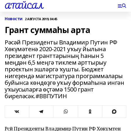
АТАЙСАЛ
Новости
2 АВГУСТА 2019, 04:45
Грант суммаһы арта
Рәсәй Президенты Владимир Путин РФ
Хөкүмәтенә 2020-2021 уҡыу йылына
президент гранттарының һанын 5
меңдән 6,5 меңгә тиклем арттырыу
проектын эшләргә ҡушты. Бюджет
нигеҙендә магистратура программалары
буйынса көндөҙгө уҡыу формаһына ингән
уҡыусыларға өҫтәмә 1500 грант
биреләсәк.#ВВПУТИН
Рәсәй Президенты Владимир Путин РФ Хөкүмәтенә