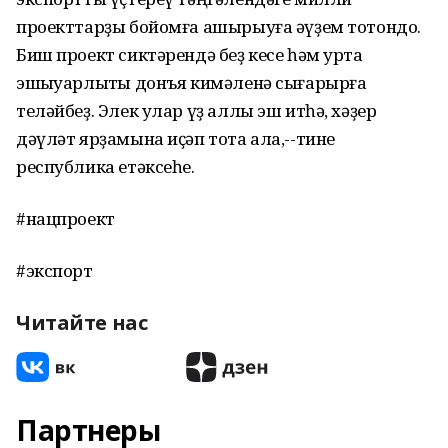
проекттарҙы бойомға ашырыуға әүҙем тотондо.
Биш проект сиктәрендә беҙ кесе һәм урта
эшҡыуарлыҡты донъя кимәленә сығарырға
теләйбеҙ. Элек улар үҙ аллы эш итһә, хәҙер
дәүләт ярҙамына иҫәп тота ала,--тине
республика етәксеһе.
#нацпроект
#экспорт
Читайте нас
Партнеры