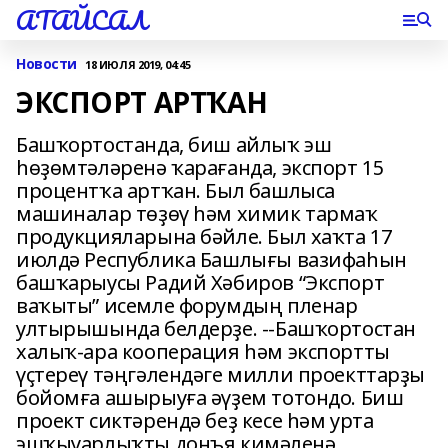
АТАЙСАЛ
Новости
18 ИЮЛЯ 2019, 04:45
ЭКСПОРТ АРТҠАН
Башҡортостанда, биш айлыҡ эш
һөҙөмтәләренә ҡарағанда, экспорт 15
процентҡа артҡан. Был башлыса
машиналар төҙөү һәм химик тармаҡ
продукцияларына бәйле. Был хаҡта 17
июлдә Республика Башлығы вазифаһын
башҡарыусы Радий Хәбиров “Экспорт
ваҡыты” исемле форумдың пленар
ултырышында белдерҙе. --Башҡортостан
халыҡ-ара кооперация һәм экспортты
үҫтереү тәңгәлендәге милли проекттарҙы
бойомға ашырыуға әүҙем тотондо. Биш
проект сиктәрендә беҙ кесе һәм урта
эшҡыуарлыҡты донъя кимәленә