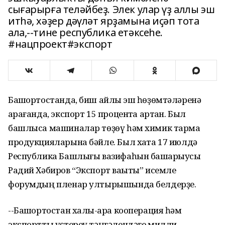
сығарырға теләйбеҙ. Элек улар үҙ аллы эш
итһә, хәҙер дәүләт ярҙамына иҫәп тота
ала,--тине республика етәксеһе.
#нацпроект#экспорт
Башҡортостанда, биш айлыҡ эш һөҙөмтәләренә
ҡарағанда, экспорт 15 процентҡа артҡан. Был
башлыса машиналар төҙөү һәм химик тармаҡ
продукцияларына бәйле. Был хаҡта 17 июлдә
Республика Башлығы вазифаһын башҡарыусы
Радий Хәбиров “Экспорт ваҡыты” исемле
форумдың пленар ултырышында белдерҙе.
--Башҡортостан халыҡ-ара кооперация һәм
экспортты үҫтереү тәңгәлендәге милли