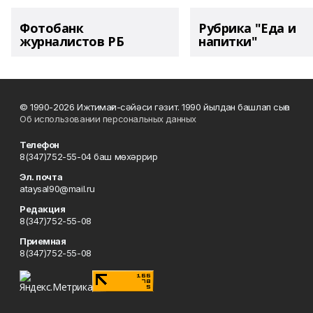
Фотобанк
Рубрика "Еда и
журналистов РБ
напитки"
© 1990-2026 Ижтимағи-сәйәси гәзит. 1990 йылдан башлап сыға
Об использовании персональных данных
Телефон
8(347)752-55-04 баш мөхәррир
Эл. почта
ataysal90@mail.ru
Редакция
8(347)752-55-08
Приемная
8(347)752-55-08