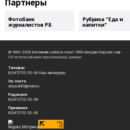
Партнеры
Фотобанк
Рубрика "Еда и
журналистов РБ
напитки"
© 1990-2026 Ижтимағи-сәйәси гәзит. 1990 йылдан башлап сыға
Об использовании персональных данных
Телефон
8(347)752-55-04 баш мөхәррир
Эл. почта
ataysal90@mail.ru
Редакция
8(347)752-55-08
Приемная
8(347)752-55-08