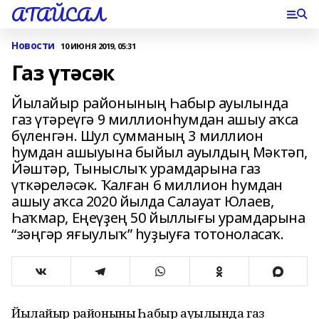
АТАЙСАЛ
Новости
10 ИЮНЯ 2019, 05:31
Газ үтәсәк
Йылайыр районының Һабыр ауылында
газ үтәреүгә 9 миллионһумдан ашыу аҡса
бүленгән. Шул сумманың 3 миллион
һумдан ашыуына быйыл ауылдың Мәктәп,
Йәштәр, Тыныслыҡ урамдарына газ
үткәреләсәк. Ҡалған 6 миллион һумдан
ашыу аҡса 2020 йылда Салауат Юлаев,
Һаҡмар, Еңеүҙең 50 йыллығы урамдарына
“зәңгәр яғыулыҡ” һуҙыуға тотоноласаҡ.
Йылайыр районының Һабыр ауылында газ