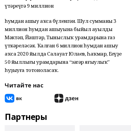
үтәреүгә 9 миллион
һумдан ашыу аҡса бүленгән. Шул сумманың 3
миллион һумдан ашыуына быйыл ауылдың
Мәктәп, Йәштәр, Тыныслыҡ урамдарына газ
үткәреләсәк. Ҡалған 6 миллион һумдан ашыу
аҡса 2020 йылда Салауат Юлаев, Һаҡмар, Еңеүҙең
50 йыллығы урамдарына “зәңгәр яғыулыҡ”
һуҙыуға тотоноласаҡ.
Читайте нас
Партнеры