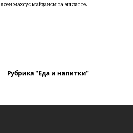
өсөн махсус майҙансыҡ та эшләтте.
Рубрика "Еда и напитки"