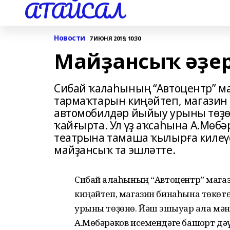
АТАЙСАЛ
Новости
7 ИЮНЯ 2019, 10:30
Майҙансыҡ әҙе
Сибай ҡалаһының “Автоцентр” м
тармаҡтарын киңәйтеп, магазин 
автомобилдәр йыйыу урыны төҙө
ҡайғырта. Ул үҙ аҡсаһына А.Мөб
театрына тамаша ҡылырға килеү
майҙансыҡ та эшләтте.
Сибай ҡалаһының “Автоцентр” магаз
киңәйтеп, магазин бинаһына төкөт
урыны төҙөнө. Йәш эшҡыуар ҡала мәнф
А.Мөбәрәков исемендәге башҡорт д