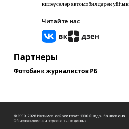
килеүселәр автомобилдәрен ҡуйһын 
Читайте нас
Партнеры
Фотобанк журналистов РБ
© 1990-2026 Ижтимағи-сәйәси гәзит. 1990 йылдан башлап сыға
Об использовании персональных данных