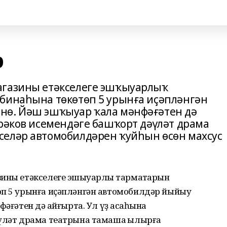
р
агазины етәкселеге эшҡыуарлыҡ
бинаһына төкөтөп 5 урынға иҫәпләнгән
нө. Йәш эшҡыуар ҡала мәнфәғәтен дә
әрәков исемендәге башҡорт дәүләт драма
селәр автомобилдәрен ҡуйһын өсөн махсус
ины етәкселеге эшҡыуарлыҡ тармаҡтарын
өп 5 урынға иҫәпләнгән автомобилдәр йыйыу
әғәтен дә ҡайғырта. Ул үҙ аҡсаһына
әүләт драма театрына тамаша ҡылырға