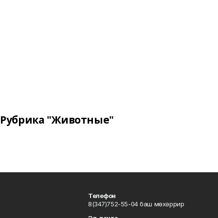
Рубрика "Животные"
Телефон
8(347)752-55-04 баш мөхәррир
Эл. почта