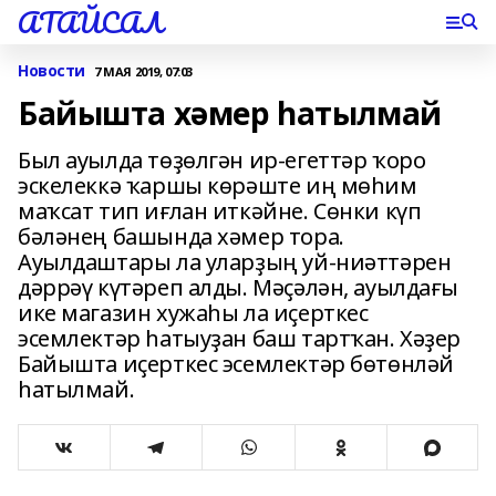
АТАЙСАЛ
Новости
7 МАЯ 2019, 07:03
Байышта хәмер һатылмай
Был ауылда төҙөлгән ир-егеттәр ҡоро
эскелеккә ҡаршы көрәште иң мөһим
маҡсат тип иғлан иткәйне. Сөнки күп
бәләнең башында хәмер тора.
Ауылдаштары ла уларҙың уй-ниәттәрен
дәррәү күтәреп алды. Мәҫәлән, ауылдағы
ике магазин хужаһы ла иҫерткес
эсемлектәр һатыуҙан баш тартҡан. Хәҙер
Байышта иҫерткес эсемлектәр бөтөнләй
һатылмай.