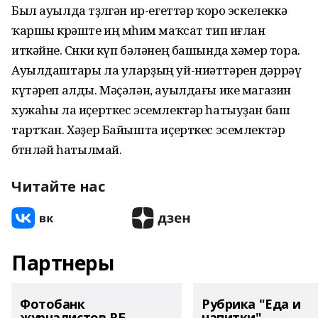
Был ауылда төҙөлгән ир-егеттәр ҡоро эскелеккә
ҡаршы көрәште иң мөһим маҡсат тип иғлан
иткәйне. Сөнки күп бәләнең башында хәмер тора.
Ауылдаштары ла уларҙың уй-ниәттәрен дәррәү
күтәреп алды. Мәҫәлән, ауылдағы ике магазин
хужаһы ла иҫерткес эсемлектәр һатыуҙан баш
тартҡан. Хәҙер Байышта иҫерткес эсемлектәр
бөтөнләй һатылмай.
Читайте нас
Партнеры
Фотобанк
Рубрика "Еда и
журналистов РБ
напитки"