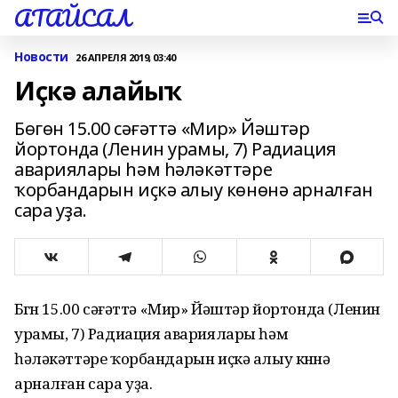
АТАЙСАЛ
Новости
26 АПРЕЛЯ 2019, 03:40
Иҫкә алайыҡ
Бөгөн 15.00 сәғәттә «Мир» Йәштәр
йортонда (Ленин урамы, 7) Радиация
авариялары һәм һәләкәттәре
ҡорбандарын иҫкә алыу көнөнә арналған
сара уҙа.
Бөгөн 15.00 сәғәттә «Мир» Йәштәр йортонда (Ленин
урамы, 7) Радиация авариялары һәм
һәләкәттәре ҡорбандарын иҫкә алыу көнөнә
арналған сара уҙа.