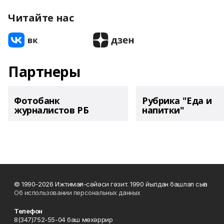
Читайте нас
Партнеры
Фотобанк
Рубрика "Еда и
журналистов РБ
напитки"
© 1990-2026 Ижтимағи-сәйәси гәзит. 1990 йылдан башлап сыға
Об использовании персональных данных
Телефон
8(347)752-55-04 баш мөхәррир