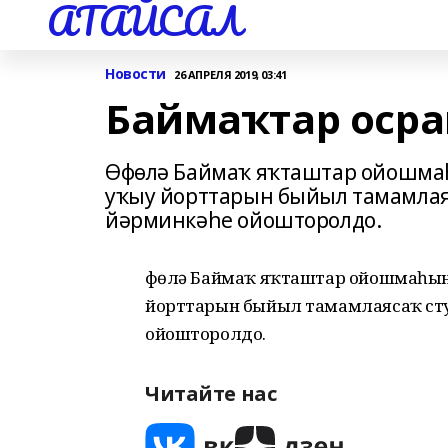
АТАЙСАЛ
Новости
26 АПРЕЛЯ 2019, 03:41
Баймаҡтар оср
Өфөлә Баймаҡ яҡташтар ойошмаһ
уҡыу йорттарын быйыл тамамлая
йәрминкәһе ойошторолдо.
Өфөлә Баймаҡ яҡташтар ойошмаһын
йорттарын быйыл тамамлаясаҡ ст
ойошторолдо.
Читайте нас