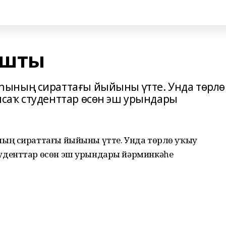
ашты
ының сираттағы йыйыны үтте. Унда төрлө
саҡ студенттар өсөн эш урындары
ың сираттағы йыйыны үтте. Унда төрлө уҡыу
уденттар өсөн эш урындары йәрминкәһе