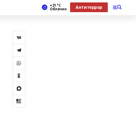
+21 °С
Антитеррор
Облачно