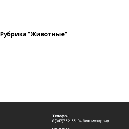
Рубрика "Животные"
Телефон
8(347)752-55-04 баш мөхәррир
Эл. почта