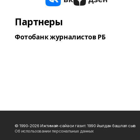
Партнеры
Фотобанк журналистов РБ
© 1990-2026 Ижтимағи-сәйәси гәзит. 1990 йылдан башлап сыға
Об использовании персональных данных