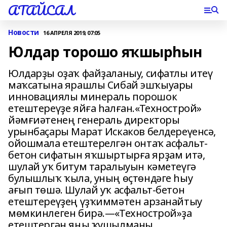
АТАЙСАЛ
Новости
16 АПРЕЛЯ 2019, 07:05
Юлдар торошо яҡшырһын
Юлдарҙы оҙаҡ файҙаланыу, сифатлы итеү
маҡсатына ярашлы Сибай эшҡыуары
инновациялы минераль порошок
етештереүҙе яйға һалған.«Технострой»
йәмғиәтенең генераль директоры
урынбаҫары Марат Искаков белдереүенсә,
ойошмала етештерелгән онтаҡ асфальт-
бетон сифатын яҡшыртырға ярҙам итә,
шулай уҡ битум таралыуын кәметеүгә
булышлыҡ ҡыла, уның өҫтөндәге һыу
ағып төшә. Шулай уҡ асфальт-бетон
етештереүҙең үҙҡиммәтен арзанайтыу
мөмкинлеген бирә.—«Технострой»ҙа
етештергән яңы ҡушылманы