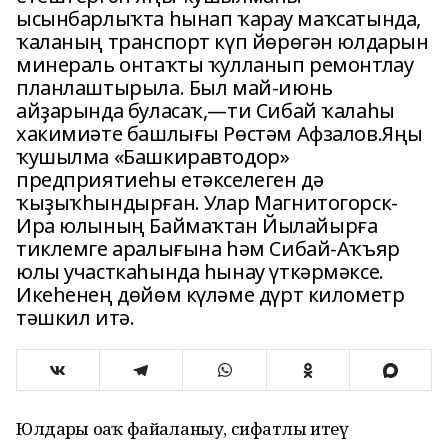
ысынбарлыҡта һынап ҡарау маҡсатында,
ҡаланың транспорт күп йөрөгән юлдарын
минераль онтаҡты ҡулланып ремонтлау
планлаштырыла. Был май-июнь
айҙарында буласаҡ,—ти Сибай ҡалаһы
хакимиәте башлығы Рөстәм Афзалов.Яңы
ҡушылма «Башкиравтодор»
предприятиеһы етәкселеген дә
ҡыҙыҡһындырған. Улар Магнитогорск-
Ира юлының Баймаҡтан Йылайырға
тиклемге аралығына һәм Сибай-Аҡъяр
юлы участкаһында һынау үткәрмәксе.
Икеһенең дөйөм күләме дүрт километр
тәшкил итә.
Юлдарҙы оҙаҡ файҙаланыу, сифатлы итеү