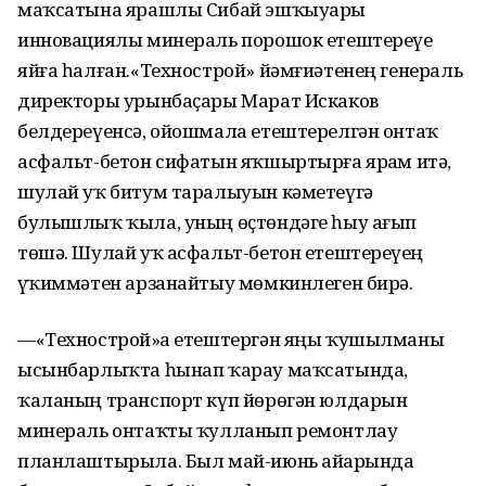
маҡсатына ярашлы Сибай эшҡыуары
инновациялы минераль порошок етештереүҙе
яйға һалған.«Технострой» йәмғиәтенең генераль
директоры урынбаҫары Марат Искаков
белдереүенсә, ойошмала етештерелгән онтаҡ
асфальт-бетон сифатын яҡшыртырға ярҙам итә,
шулай уҡ битум таралыуын кәметеүгә
булышлыҡ ҡыла, уның өҫтөндәге һыу ағып
төшә. Шулай уҡ асфальт-бетон етештереүҙең
үҙҡиммәтен арзанайтыу мөмкинлеген бирә.
—«Технострой»ҙа етештергән яңы ҡушылманы
ысынбарлыҡта һынап ҡарау маҡсатында,
ҡаланың транспорт күп йөрөгән юлдарын
минераль онтаҡты ҡулланып ремонтлау
планлаштырыла. Был май-июнь айҙарында