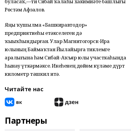
буласаҡ,—ти Сибай ҡалаһы хакимиәте башлығы
Рөстәм Афзалов.
Яңы ҡушылма «Башкиравтодор»
предприятиеһы етәкселеген дә
ҡыҙыҡһындырған. Улар Магнитогорск-Ира
юлының Баймаҡтан Йылайырға тиклемге
аралығына һәм Сибай-Аҡъяр юлы участкаһында
һынау үткәрмәксе. Икеһенең дөйөм күләме дүрт
километр тәшкил итә.
Читайте нас
Партнеры