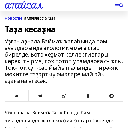
АТАЙСАЛ
Новости
5 АПРЕЛЯ 2019, 12:34
Таҙа кесаҙна
Уҙған аҙнала Баймаҡ ҡалаһында һәм
ауылдарында экологик өмәгә старт
бирелде. Бөтә хеҙмәт коллективтары
көрәк, тырма, тоҡ тотоп урамдарға сыҡты.
Тоҡ-тоҡ сүп-сар йыйып алынды. Тирә-яҡ
мөхитте таҙартыу өмәләре май айы
аҙағына үтәсәк.
Уҙған аҙнала Баймаҡ ҡалаһында һәм
ауылдарында экологик өмәгә старт бирелде.