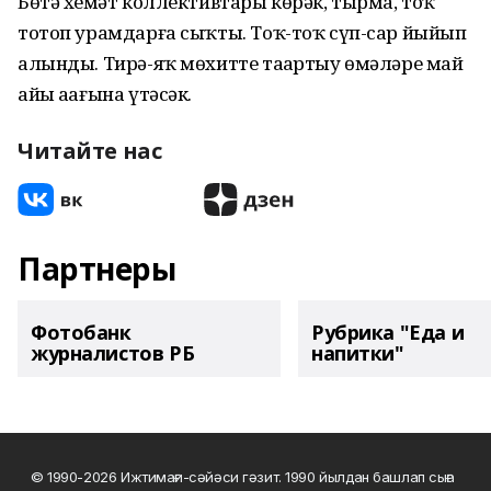
Бөтә хеҙмәт коллективтары көрәк, тырма, тоҡ
тотоп урамдарға сыҡты. Тоҡ-тоҡ сүп-сар йыйып
алынды. Тирә-яҡ мөхитте таҙартыу өмәләре май
айы аҙағына үтәсәк.
Читайте нас
Партнеры
Фотобанк
Рубрика "Еда и
журналистов РБ
напитки"
© 1990-2026 Ижтимағи-сәйәси гәзит. 1990 йылдан башлап сыға