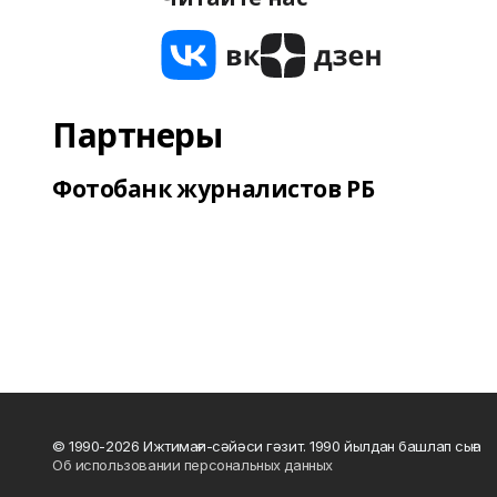
Партнеры
Фотобанк журналистов РБ
© 1990-2026 Ижтимағи-сәйәси гәзит. 1990 йылдан башлап сыға
Об использовании персональных данных