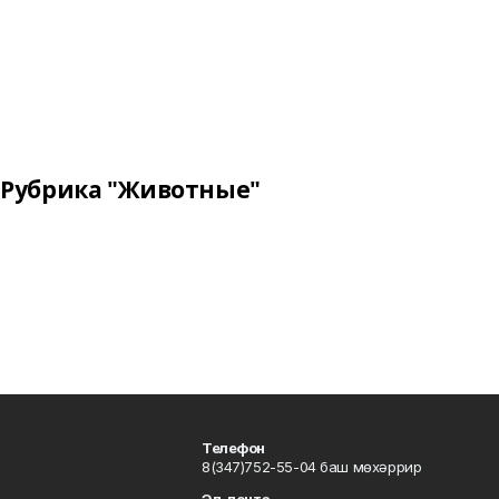
Рубрика "Животные"
Телефон
8(347)752-55-04 баш мөхәррир
Эл. почта