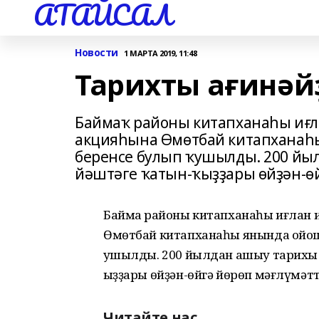
АТАЙСАЛ
Новости
1 МАРТА 2019, 11:48
Тарихты ағинәй
Баймаҡ районы китапханаһы иғл
акцияһына Өмөтбай китапханаһы
беренсе булып ҡушылды. 200 йы
йәштәге ҡатын-ҡыҙҙары өйҙән-өй
Баймаҡ районы китапханаһы иғлан и
Өмөтбай китапханаһы янында ойошт
ҡушылды. 200 йылдан ашыу тарихы 
ҡыҙҙары өйҙән-өйгә йөрөп мәғлүмәтт
Читайте нас