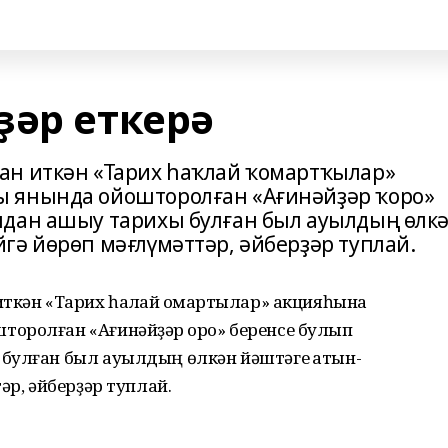
ҙәр еткерә
ан иткән «Тарих һаҡлай ҡомартҡылар»
 янында ойошторолған «Ағинәйҙәр ҡоро»
лдан ашыу тарихы булған был ауылдың өлк
гә йөрөп мәғлүмәттәр, әйберҙәр туплай.
ткән «Тарих һаҡлай ҡомартҡылар» акцияһына
оролған «Ағинәйҙәр ҡоро» беренсе булып
булған был ауылдың өлкән йәштәге ҡатын-
әр, әйберҙәр туплай.