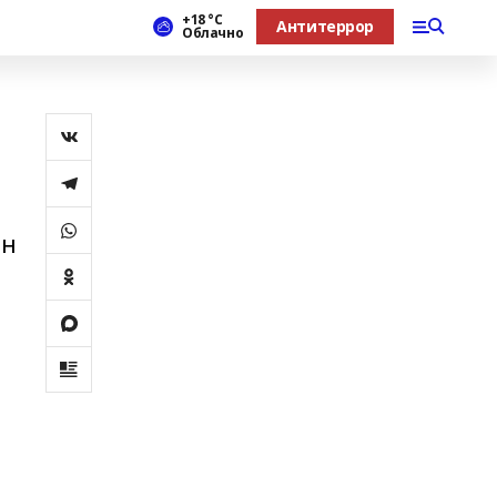
+18 °С
Антитеррор
Облачно
ән