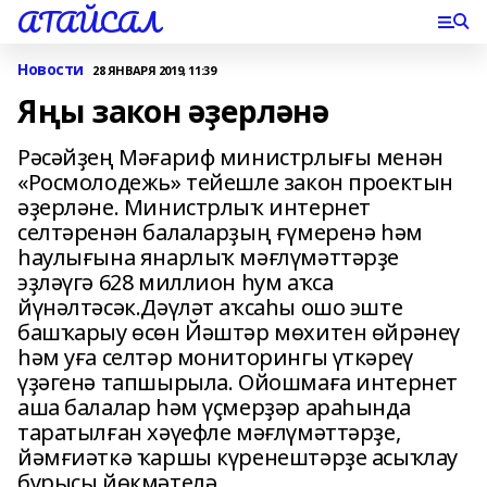
АТАЙСАЛ
Новости
28 ЯНВАРЯ 2019, 11:39
Яңы закон әҙерләнә
Рәсәйҙең Мәғариф министрлығы менән
«Росмолодежь» тейешле закон проектын
әҙерләне. Министрлыҡ интернет
селтәренән балаларҙың ғүмеренә һәм
һаулығына янарлыҡ мәғлүмәттәрҙе
эҙләүгә 628 миллион һум аҡса
йүнәлтәсәк.Дәүләт аҡсаһы ошо эште
башҡарыу өсөн Йәштәр мөхитен өйрәнеү
һәм уға селтәр мониторингы үткәреү
үҙәгенә тапшырыла. Ойошмаға интернет
аша балалар һәм үҫмерҙәр араһында
таратылған хәүефле мәғлүмәттәрҙе,
йәмғиәткә ҡаршы күренештәрҙе асыҡлау
бурысы йөкмәтелә.