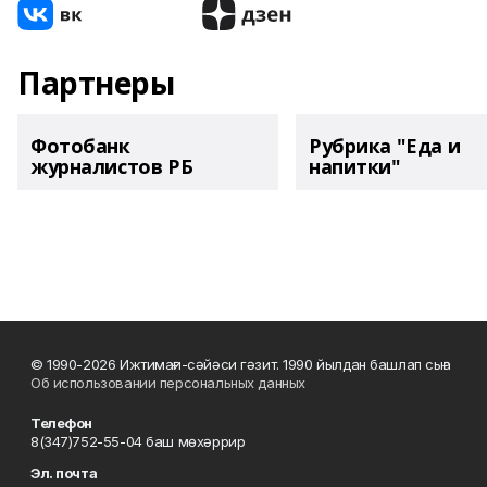
Партнеры
Фотобанк
Рубрика "Еда и
журналистов РБ
напитки"
© 1990-2026 Ижтимағи-сәйәси гәзит. 1990 йылдан башлап сыға
Об использовании персональных данных
Телефон
8(347)752-55-04 баш мөхәррир
Эл. почта