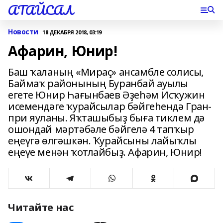
АТАЙСАЛ
Новости
18 ДЕКАБРЯ 2018, 03:19
Афарин, Юнир!
Баш ҡаланың «Мираҫ» ансамбле солисы,
Баймаҡ районының Буранбай ауылы
егете Юнир Һағынбаев Әҙеһәм Исҡужин
исемендәге ҡурайсылар бәйгеһендә Гран-
при яуланы. Яҡташыбыҙ быға тиклем дә
ошондай мәртәбәле бәйгелә 4 тапҡыр
еңеүгә өлгәшкән. Ҡурайсыны лайыҡлы
еңеүе менән ҡотлайбыҙ. Афарин, Юнир!
Читайте нас