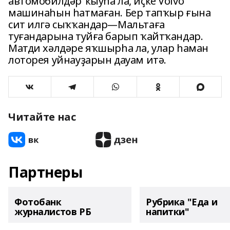
автомобилдәр ҡыуһа ла, иҫке Volvo
машинаһын һатмаған. Бер тапҡыр ғына
сит илгә сыҡҡандар—Мальтаға
туғандарына туйға барып ҡайтҡандар.
Матди хәлдәре яҡшырһа ла, улар һаман
лоторея уйнауҙарын дауам итә.
Читайте нас
Партнеры
Фотобанк
Рубрика "Еда и
журналистов РБ
напитки"