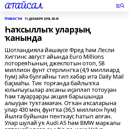
АТАЙСАЛ
Новости
11 ДЕКАБРЯ 2018, 05:41
Һаҡсыллыҡ уларҙың
ҡанында
Шотландияла йәшәүсе Фред һәм Лесли
Хиггинс август айында Euro Millions
лотореяһының джекпотын отоп, 58
миллион фунт стерлингҡа (4,9 миллиард
һум) эйә булғайны тип хәбәр итә Daily Mail
баҫмаһы. Тик торғанда байлыҡҡа
юлығыусылар аҡсаны иҫәпләп тотоуҙан
һәм тауарҙарҙы акция барышында
алыуҙан туҡтамаған. Отҡан аҡсаларына
улар 430 мең фунтҡа (36,5 миллион һум)
йылға буйынан пентхаус һатып алған.
Улар шулай уҡ Audi A5 һәм BMW маркалы