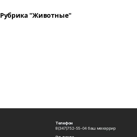
Рубрика "Животные"
Телефон
8(347)752-55-04 баш мөхәррир
Эл. почта