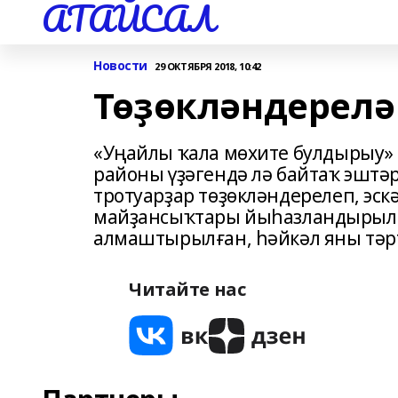
АТАЙСАЛ
Новости
29 ОКТЯБРЯ 2018, 10:42
Төҙөкләндерелә
«Уңайлы ҡала мөхите булдырыу»
районы үҙәгендә лә байтаҡ эштә
тротуарҙар төҙөкләндерелеп, эс
майҙансыҡтары йыһазландырылға
алмаштырылған, һәйкәл яны тәр
Читайте нас