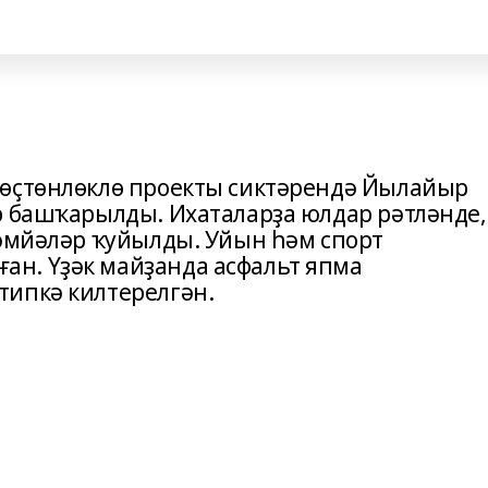
 өҫтөнлөклө проекты сиктәрендә Йылайыр
р башҡарылды. Ихаталарҙа юлдар рәтләнде,
кәмйәләр ҡуйылды. Уйын һәм спорт
н. Үҙәк майҙанда асфальт япма
типкә килтерелгән.