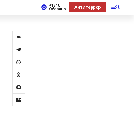
+18 °С
Антитеррор
Облачно