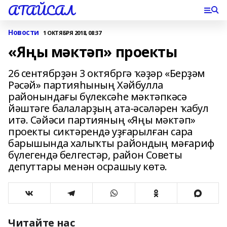
АТАЙСАЛ
Новости
1 ОКТЯБРЯ 2018, 08:37
«Яңы мәктәп» проекты
26 сентябрҙән 3 октябргә ҡәҙәр «Берҙәм
Рәсәй» партияһының Хәйбулла
районындағы бүлексәһе мәктәпкәсә
йәштәге балаларҙың ата-әсәләрен ҡабул
итә. Сәйәси партияның «Яңы мәктәп»
проекты сиктәрендә уҙғарылған сара
барышында халыҡты райондың мәғариф
бүлегендә белгестәр, район Советы
депуттары менән осрашыу көтә.
Читайте нас