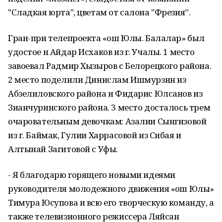
"Сладкая юрта", цветам от салона "Фрезия”.
Гран-при телепроекта «Ҡош Юлы. Балалар» был
удостое н Айдар Исхаков из г. Учалы. 1 место
завоевал Радмир Хызыров с Белорецкого района.
2 место поделили Динислам Ишмурзин из
Абзелиловского района и Фидарис Юлсанов из
Зианчуринского района. 3 место досталось трем
очаровательным девочкам: Азалии Сынгизовой
из г. Баймак, Гулии Харрасовой из Сибая и
Алтынай Загитовой с Уфы.
- Я благодарю горящего новыми идеями
руководителя молодежного движения «Ҡош Юлы»
Тимура Юсупова и всю его творческую команду, а
также телевизионного режиссера Ляйсан