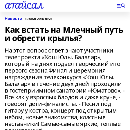
АТАЙСАЛ
Новости
30 МАЯ 2018, 08:23
Как встать на Млечный путь
и обрести крылья?
На этот вопрос ответ знают участники
телепроекта «Ҡош Юлы. Балалар»,
который на днях подвел творческий итог
первого сезона.Финал и церемония
награждения телеконкурса «Ҡош Юлы.
Балалар» в течение двух дней проходили
в гостеприимном санатории «Юматово». -
Все как у взрослых бардов и даже круче, -
говорят дети-финалисты. - Песни под
гитару у костра, концерт под открытым
небом, новые знакомства, классные
наставники! Самые-самые яркие, теплые