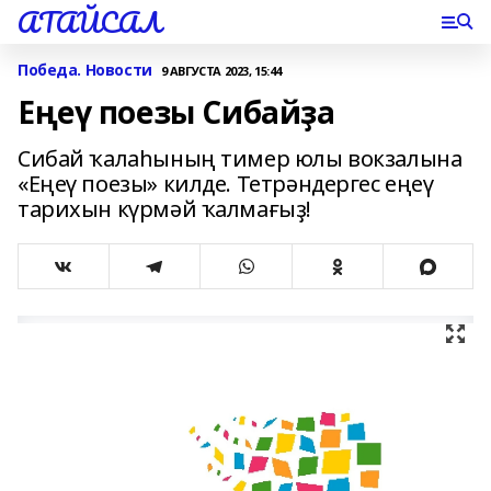
АТАЙСАЛ
Победа. Новости
9 АВГУСТА 2023, 15:44
Еңеү поезы Сибайҙа
Сибай ҡалаһының тимер юлы вокзалына
«Еңеү поезы» килде. Тетрәндергес еңеү
тарихын күрмәй ҡалмағыҙ!