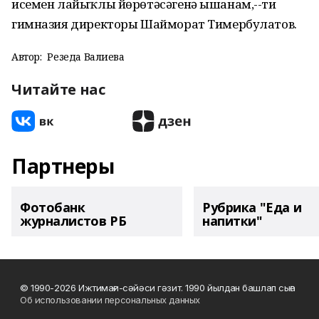
исемен лайыҡлы йөрөтәсәгенә ышанам,--ти
гимназия директоры Шайморат Тимербулатов.
Автор:
Резеда Валиева
Читайте нас
Партнеры
Фотобанк
Рубрика "Еда и
журналистов РБ
напитки"
© 1990-2026 Ижтимағи-сәйәси гәзит. 1990 йылдан башлап сыға
Об использовании персональных данных