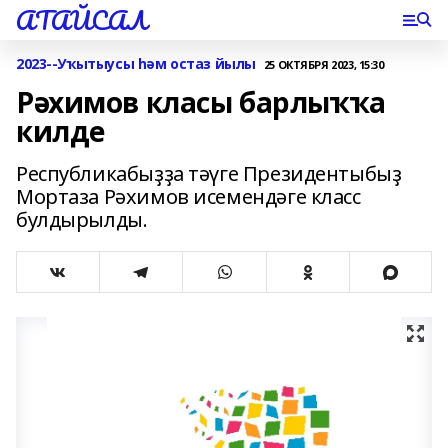
АТАЙСАЛ
2023--Уҡытыусы һәм остаз йылы
25 ОКТЯБРЯ 2023, 15:30
Рәхимов класы барлыҡҡа
килде
Республикабыҙҙа тәүге Президентыбыҙ
Мортаза Рәхимов исемендәге класс
булдырылды.