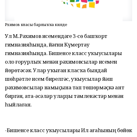
Рәхимов класы барлыҡҡа килде
Ул М.Ғ.Рәхимов исемендәге 3-сө башҡорт
гимназияһында, йәғни Күмертау
гимназияһында. Бишенсе класс уҡыусылары
оло ғорурлыҡ менән рәхимовсылар исемен
йөрөтәсәк. Улар уҡыған класҡа бындай
шөһрәтле исем бирелгәс, уҡыусылар йәш
рәхимовсылар намыҫына тап төшөрмәҫкә ант
биргән, ата-әсәләр уларҙы тәмлекәстәр менән
һыйлаған.
-Бишенсе класс уҡыусылары Ил ағаһының бөйөк