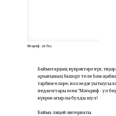
Мәғариф - ул беҙ
Баймаҡтарҙың күкрәктәре күк, тиҙә
аръяғының башҡорт тҽлҽ һәм әҙәби
тәрбиәсҽләрҽ, коллҽдж уҡытыусыл
пҽдагогтары өсөн "Мәғариф - ул бҽҙ
күкрәк ҡағырлыҡ булды шул!
Баймаҡ лицей-интернаты