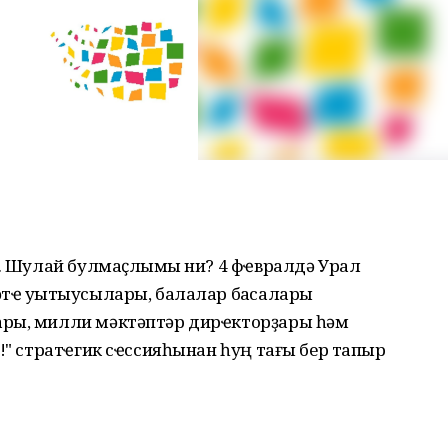
р. Шулай булмаҫлыҡмы ни? 4 фҽвралдә Урал
әтҽ уҡытыусылары, балалар баҡсалары
ары, милли мәктәптәр дирҽкторҙары һәм
!" стратҽгик сҽссияһынан һуң тағы бер тапҡыр