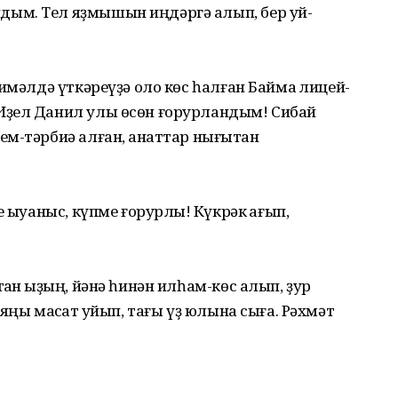
ым. Тел яҙмышын иңдәргә алып, бер уй-
имәлдә үткәреүҙә оло көс һалған Баймаҡ лицей-
Иҙел Данил улы өсөн ғорурландым! Сибай
м-тәрбиә алған, ҡанаттар нығытҡан
ҡыуаныс, күпме ғорурлыҡ! Күкрәк ҡағып,
ан ҡыҙың, йәнә һинән илһам-көс алып, ҙур
яңы маҡсат ҡуйып, тағы үҙ юлына сыға. Рәхмәт