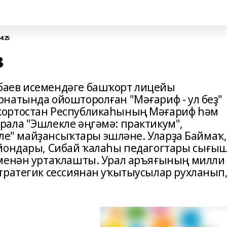
4:25
ҙ
баев исемендәге башҡорт лицейы
натында ойошторолған "Мәғариф - ул беҙ"
ҡортостан Республикаһының Мәғариф һәм
ала "Эшлекле әңгәмә: практикум",
 иле" майҙансыҡтары эшләне. Уларҙа Баймаҡ,
айондары, Сибай ҡалаһы педагогтары сығы
 менән уртаҡлашты. Урал аръяғының милли
тратегик сессиянан уҡытыусылар рухланып