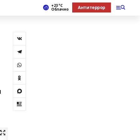
+23 °С
Антитеррор
Облачно
ш
,