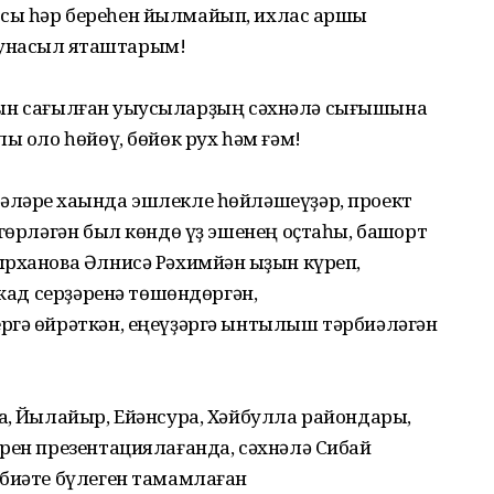
сы һәр береһен йылмайып, ихлас ҡаршы
ҡунаҡсыл яҡташтарым!
ялҡын сағылған уҡыусыларҙың сәхнәлә сығышына
ы оло һөйөү, бөйөк рух һәм ғәм!
ләре хаҡында эшлекле һөйләшеүҙәр, проект
гөрләгән был көндө үҙ эшенең оҫтаһы, башҡорт
рханова Әлнисә Рәхимйән ҡыҙын күреп,
ижад серҙәренә төшөндөргән,
ргә өйрәткән, еңеүҙәргә ынтылыш тәрбиәләгән
ҡ, Йылайыр, Ейәнсура, Хәйбулла райондары,
рен презентациялағанда, сәхнәлә Сибай
әбиәте бүлеген тамамлаған