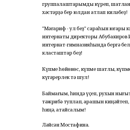
группалаштарымды күреп, шатланд
хәстәрҙә бер юлдан атлап киләбеҙ!
"Мәғариф - ул беҙ" сараһын юғары к
интернаты директоры Абубакиров 
интернат-гимназияһында бергә беле
класташтар беҙ!
Күпме һөйөнөс, күпме шатлыҡ, күпме 
күгәрерлек тә шул!
Баймағым, һиндә үҫеп, рухын нығытҡ
тәжрибә туплап, ҡарашын киңәйтеп, 
һиңә, атайсалым!
Ләйсән Мостафина.