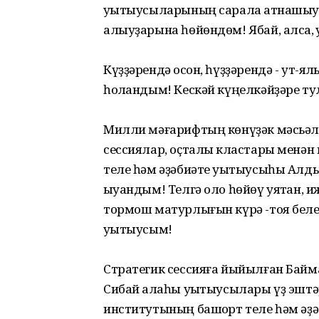
уҡытыусыларының сарала ҡатнашыу
алыуҙарына һөйөндөм! Ябай, алсаҡ, 
Күҙҙәрендә осҡон, һүҙҙәрендә - ут-
һоҡландым! Кескәй күңелкәйҙәре тул
Милли мәғарифтың көнүҙәк мәсьәлә
сессиялар, оҫталыҡ кластары менән 
теле һәм әҙәбиәте уҡытыусыһы Алды
ҡыуандым! Телгә оло һөйөү уятҡан, 
тормош матурлығын күрә -тоя беле
уҡытыусым!
Стратегик сессияға йыйылған Байма
Сибай ҡалаһы уҡытыусылары үҙ эштә
институтының башҡорт теле һәм әҙ