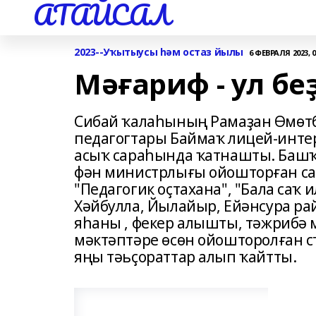
АТАЙСАЛ
2023--Уҡытыусы һәм остаз йылы
6 ФЕВРАЛЯ 2023, 0
Мәғариф - ул бе
Сибай ҡалаһының Рамаҙан Өмөт
педагогтары Баймаҡ лицей-интер
асыҡ сараһында ҡатнашты. Баш
фән министрлығы ойошторған сар
"Педагогик оҫтахана", "Бала саҡ
Хәйбулла, Йылайыр, Ейәнсура р
яһаны , фекер алышты, тәжрибә
мәктәптәре өсөн ойошторолған с
яңы тәьҫораттар алып ҡайтты.