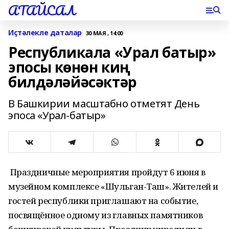
АТАЙСАЛ
Иҫтәлекле даталар
30 МАЯ , 14:00
Республикала «Урал батыр»
эпосы көнөн киң
билдәләйәсәктәр
В Башкирии масштабно отметят День
эпоса «Урал-батыр»
​ Праздничные мероприятия пройдут 6 июня в
музейном комплексе «Шульган-Таш». Жителей и
гостей республики приглашают на событие,
посвящённое одному из главных памятников