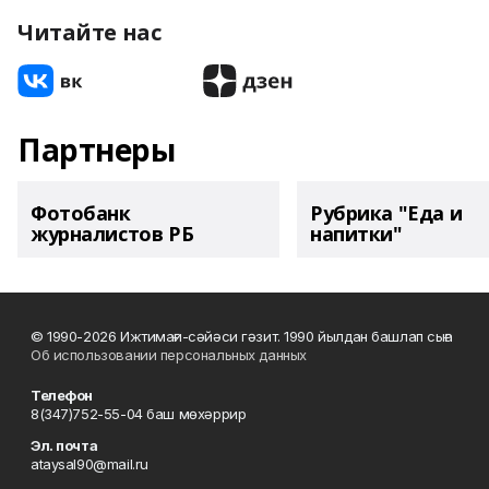
Читайте нас
Партнеры
Фотобанк
Рубрика "Еда и
журналистов РБ
напитки"
© 1990-2026 Ижтимағи-сәйәси гәзит. 1990 йылдан башлап сыға
Об использовании персональных данных
Телефон
8(347)752-55-04 баш мөхәррир
Эл. почта
ataysal90@mail.ru