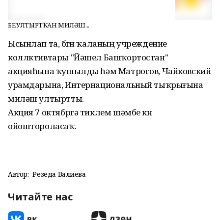
БЕҘ УЛТЫРТҠАН МИЛӘШ...
Ысынлап та, бөгөн ҡаланың учреждение
коллктивтары "Йәшел Башҡортостан"
акцияһына ҡушылды һәм Матросов, Чайковский
урамдарына, Интернациональный тыҡрығына
миләш ултыртты.
Акция 7 октябргә тиклем шәмбе көнө
ойоштороласаҡ.
Автор:
Резеда Валиева
Читайте нас