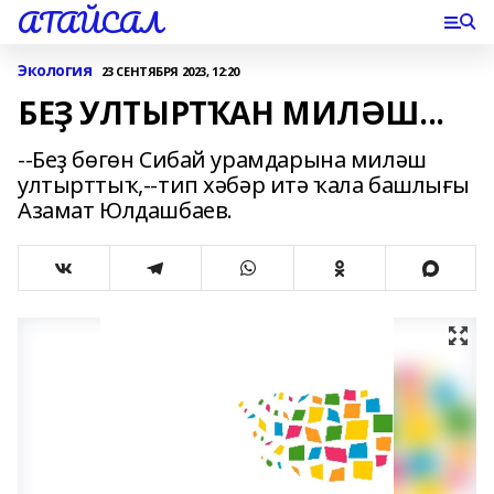
АТАЙСАЛ
Экология
23 СЕНТЯБРЯ 2023, 12:20
БЕҘ УЛТЫРТҠАН МИЛӘШ...
--Беҙ бөгөн Сибай урамдарына миләш
ултырттыҡ,--тип хәбәр итә ҡала башлығы
Азамат Юлдашбаев.