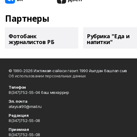
Партнеры
Фотобанк
Рубрика "Еда и
журналистов РБ
напитки"
© 1990-2026 Ижтимағи-сәйәси гәзит. 1990 йылдан башлап сыға
Об использовании персональных данных
Телефон
8(347)752-55-04 баш мөхәррир
Эл. почта
ataysal90@mail.ru
Редакция
8(347)752-55-08
Приемная
8(347)752-55-08