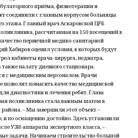
булаторного приёма, физиотерапии и
кт соединили с главным корпусом больницы
о этажа. Главный врач Аскаровской ЦРБ
поликлиника, рассчитанная на 150 посещений в
 качество первичной медико-санитарной
дий Хабиров оценил условия, в которых будут
рел кабинеты врача-хирурга, педиатра,
а также палату дневного стационара.
ся с медицинским персоналом. Врачи
е позволит повысить качество медицинской
ля диагностики и лечения ребят. Глава
вая поликлиника стала важным шагом в
района. – Мы завершили этот объект –
, и по оснащению достойно. Здесь установили
исле УЗИ-аппараты экспертного класса, –
овые задачи. Начинаем строительство большой