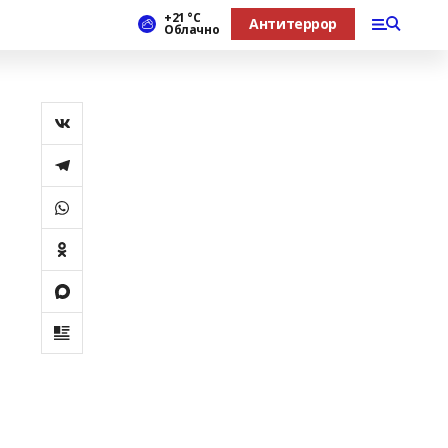
+21 °С
Антитеррор
Облачно