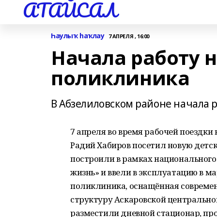
АТАЙСАЛ
Һаулыҡ һаҡлау
7 АПРЕЛЯ , 16:00
Начала работу н
поликлиника
В Абзелиловском районе начала 
7 апреля во время рабочей поездки
Радий Хабиров посетил новую детск
построили в рамках национального
жизнь» и ввели в эксплуатацию в м
поликлиника, оснащённая совреме
структуру Аскаровской центрально
разместили дневной стационар, пр