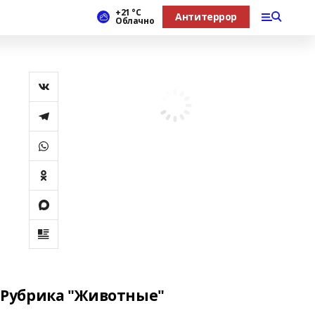
+21 °С
Антитеррор
Облачно
Рубрика "Животные"