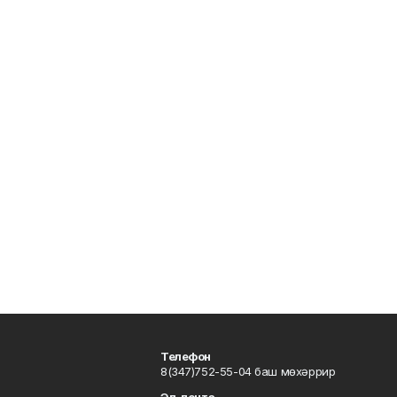
Телефон
8(347)752-55-04 баш мөхәррир
Эл. почта