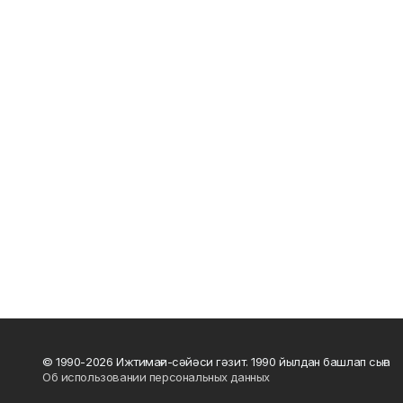
© 1990-2026 Ижтимағи-сәйәси гәзит. 1990 йылдан башлап сыға
Об использовании персональных данных