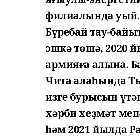
филиалында уҡый.
Бүребай тау-бай
эшкә төшә, 2020 
армияға алына. Б
Чита ҡалаһында Т
изге бурысын үтәг
хәрби хеҙмәт менә
һәм 2021 йылда Р