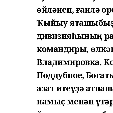
өйләнеп, ғаилә ҡор
Ҡыйыу яҡташыбыҙ 
дивизияһының ра
командиры, өлкән
Владимировка, К
Поддубное, Богат
азат итеүҙә ҡатна
намыҫ менән үтәр