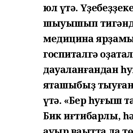
юл үтә. Үҙебеҙҙек
шыуышып тигәндәй 
медицина ярҙамы
госпиталгә оҙата
дауаланғандан һу
яҡташыбыҙ тыуға
үтә. «Бер һуғыш т
Бик иғтибарлы, һә
ауыр ваҡытта ла 