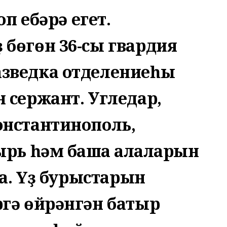
оп ебәрә егет.
бөгөн 36-сы гвардия
зведка отделениеһы
 сержант. Угледар,
онстантинополь,
ырь һәм башҡа ҡалаларын
ша. Үҙ бурыстарын
гә өйрәнгән батыр