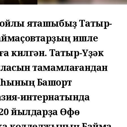
ойлы яҡташыбыҙ Татыр-
аймаҫовтарҙың ишле
ға килгән. Татыр-Үҙәк
 класын тамамлағандан
лаһының Башҡорт
азия-интернатында
020 йылдарҙа Өфө
ка колледжының Баймаҡ