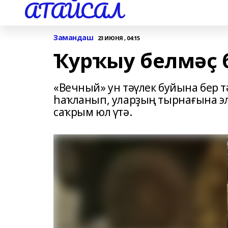
АТАЙСАЛ
Замандаш
23 ИЮНЯ , 04:15
Ҡурҡыу белмәҫ 
«Вечный» ун тәүлек буйына бер
һаҡланып, уларҙың тырнағына элә
саҡрым юл үтә.