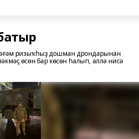
батыр
 тәғәм ризыҡһыҙ дошман дрондарынан
кмәҫ өсөн бар көсөн һалып, әллә нисә