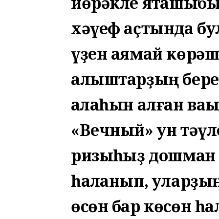
йөрәкле яҡташыбы
хәүеф аҫтында бул
үҙен аямай көрәш
алыштарҙың бере
ҡалаһын алған ваҡы
«Вечный» ун тәүл
ризыҡһыҙ дошман
һаҡланып, уларҙы
өсөн бар көсөн һа