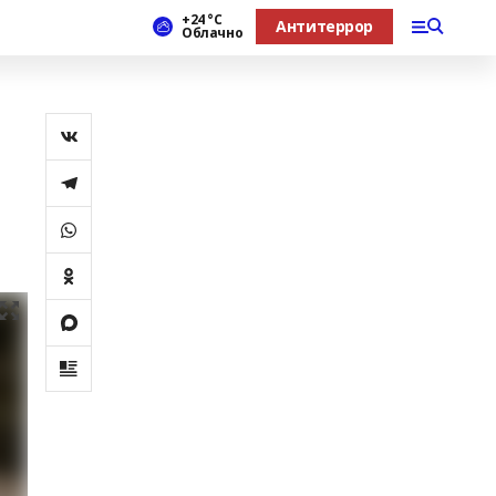
+24 °С
Антитеррор
Облачно