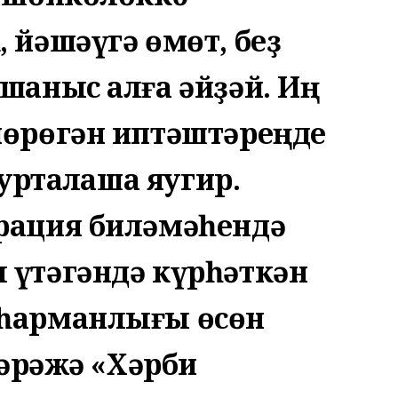
 йәшәүгә өмөт, беҙ
ышаныс алға әйҙәй. Иң
йөрөгән иптәштәреңде
 уртаҡлаша яугир.
рация биләмәһендә
 үтәгәндә күрһәткән
аһарманлығы өсөн
 дәрәжә «Хәрби