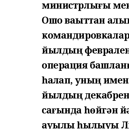
министрлығы мен
Ошо ваҡыттан алы
командировкалар
йылдың феврален
операция башланғ
һаҡлап, уның имен
йылдың декабренд
сағында һөйгән й
ауылы һылыуы Ли