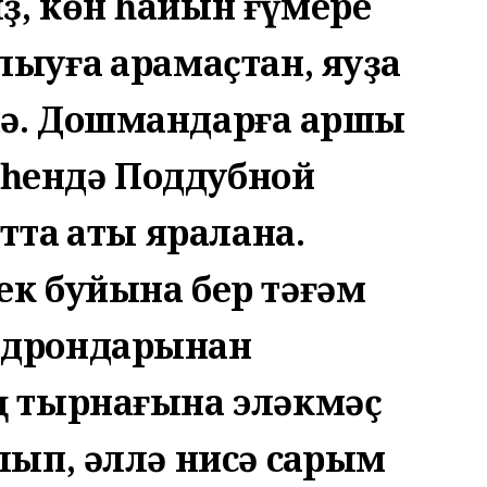
ҙ, көн һайын ғүмере
ыуға ҡарамаҫтан, яуҙа
ә. Дошмандарға ҡаршы
һендә Поддубной
тта ҡаты яралана.
ек буйына бер тәғәм
 дрондарынан
ң тырнағына эләкмәҫ
лып, әллә нисә саҡрым