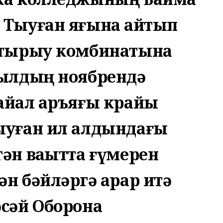
 Тыуған яғына ҡайтып
ыҡтырыу комбинатына
йылдың ноябрендә
айҡал аръяғы крайы
ыуған ил алдындағы
ән ваҡытта ғүмерен
н бәйләргә ҡарар итә
әсәй Оборона