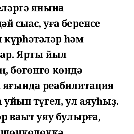
еләргә янына
сыҡҡас, уға беренсе
 күрһәтәләр һәм
лар. Ярты йыл
ң, бөгөнгө көндә
н яғында реабилитация
а уйын түгел, ул аяуһыҙ.
р ваҡыт уяу булырға,
төшөнкөлөккә