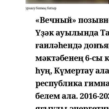
Ҡурҡыу белмәҫ батыр
«Вечный» позывн
Үҙәк ауылында Т
ғаиләһендә донъя
мәктәбенең 6-сы
һуң, Күмертау ҡа
республика гимн
белем ала. 2016-2
яғыулыҡ-энергети