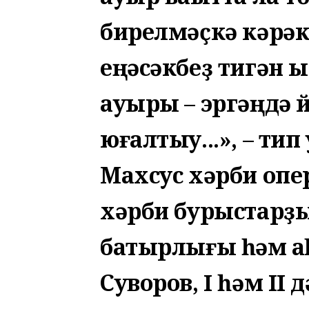
бирелмәҫкә кәрәк,
еңәсәкбеҙ тигән 
ауыры – эргәңдә 
юғалтыу...», – тип
Махсус хәрби опе
хәрби бурыстарҙы
батырлығы һәм ҡ
Суворов, I һәм II