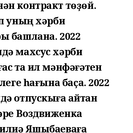
ән контракт төҙөй.
п уның хәрби
ы башлана. 2022
дә махсус хәрби
ас та ил мәнфәғәтен
леге һағына баҫа. 2022
ә отпускыға ҡайтҡан
әре Воздвиженка
лиә Яҡшыбаеваға