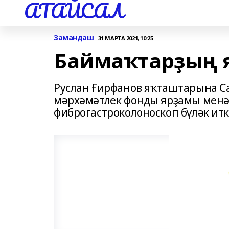
АТАЙСАЛ
Замандаш
31 МАРТА 2021, 10:25
Баймаҡтарҙың 
Руслан Ғирфанов яҡташтарына С
мәрхәмәтлек фонды ярҙамы менә
фиброгастроколоноскоп бүләк итк