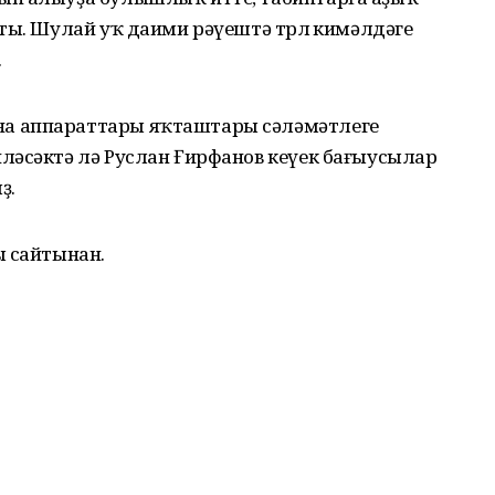
ты. Шулай уҡ даими рәүештә төрлө кимәлдәге
.
а аппараттары яҡташтары сәләмәтлеге
ләсәктә лә Руслан Ғирфанов кеүек бағыусылар
ҙ.
ы сайтынан.