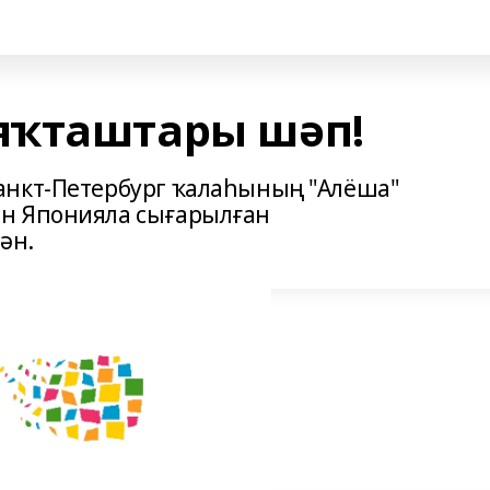
яҡташтары шәп!
анкт-Петербург ҡалаһының "Алёша"
н Японияла сығарылған
ән.