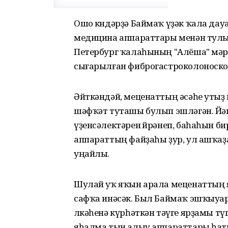
Ошо көндәрҙә Баймаҡ үҙәк ҡала да
медицина аппараттары менән тулы
Петербург ҡалаһының "Алёша" мәр
сығарылған
фиброгастроколоноск
Әйткәндәй, меценаттың әсәһе уты
шәфҡәт туташы булып эшләгән. Йә
үҙенсәлектәрен өйрәнеп, баһаһын б
и
аппараттың файҙаһы ҙур, ул ашҡаҙа
уңайлы.
Шулай уҡ яҡын арала меценаттың 
сафҡа инәсәк. Был Баймаҡ эшҡыу
өлкәһенә күрһәткән тәүге ярҙамы тү
яһалма тын алыу аппараттары һат