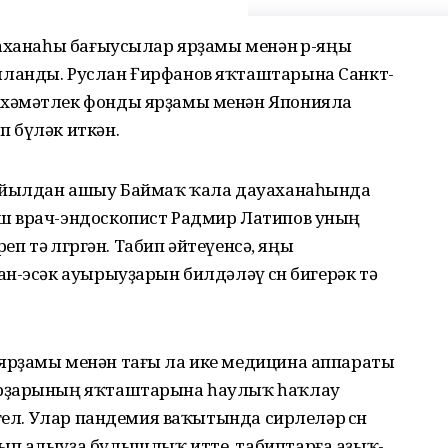
уаханаһы бағыусылар ярҙамы менән өр-яңы
ланды. Руслан Ғирфанов яҡташтарына Санкт-
хәмәтлек фонды ярҙамы менән Я
понияла
оп
бүләк иткән.
ҙ йылдан ашыу Баймаҡ ҡала дауаханаһында
ш врач-
эндоскопист
Радмир Латипов уның
реп тә өлгөргән. Табип әйтеүенсә, яңы
н-эсәк ауырыуҙарын билдәләү өсөн бигерәк тә
ярҙамы менән тағы ла ике медицина аппараты
арҙарының яҡташтарына
һаулыҡ һаҡлау
гел. Улар пандемия ваҡытында сирлеләр өсөн
ып алыуҙа булышлыҡ итте, табиптарға аҙыҡ-