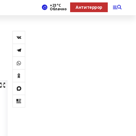
+23 °С
Антитеррор
Облачно