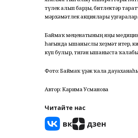
түлек алып барҙы, битлектәр тарат
мәрхәмәтлек акциялары уҙғаралар
Баймаҡ меценатының яңы медицин
һағында ышаныслы хеҙмәт итер, ки
күп булыр, тигән ышаныста ҡалабы
Фото: Баймаҡ үҙәк ҡала дауаханаһ
Автор: Карима Усманова
Читайте нас