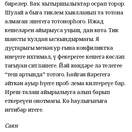
бирелер. Ваҡ ҡытыршылыҡтар осрап торор.
Шулай ҙа быға тиклем хыялланып та тотона
алмаған эшегеҙгә тотонорһоғоҙ. Ижад
кешеләрен айырыуса уңыш, дан көтә. Тик
шансты ҡулдан ысҡындырмағыҙ. Яҙ
дуҫтарығыҙ менән ҙур ғына конфиликтҡа
инеүегеҙ ихтимал, үҙ фекерегеҙҙе кешегә көсләп
тағыуҙан ситләшегеҙ. Йәй көндәре лә телегеҙҙе
“теш артында” тотоғоҙ. Һөйгән йәрегеҙгә
әйткән ауыр һүҙегеҙ проб-лема килтереүе бар.
Иреш-талаш айырылыуға алып барып
еткереүен онотмағыҙ. Көҙ һаулығығыҙға
иғтибар итегеҙ.
Саян