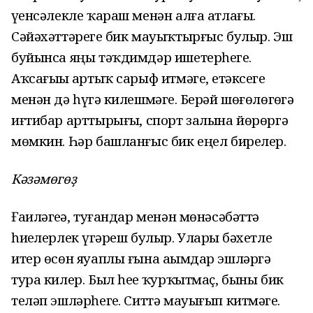
үҙенсәлекле ҡараш менән алға атлағыҙ.
Сәйәхәттәрегеҙ бик мауыҡтырғыс булыр. Эш
буйынса яңы тәҡдимдәр ишетерһегеҙ.
Аҡсағыҙҙы артыҡ сарыф итмәгеҙ, етәксегеҙ
менән дә һүҙгә килешмәгеҙ. Берәй шөғөлөгөҙгә
иғтибар арттырығыҙ, спорт залына йөрөргә
мөмкин. Һәр башланғыс бик еңел бирелер.
Кәзәмөгөҙ
Ғаиләгеҙҙә, туғандар менән мөнәсәбәттә
һиҙелерлек үҙгәреш булыр. Уларҙы бәхетле
итер өсөн яуаплы ғына аҙымдар эшләргә
тура килер. Был һеҙҙе ҡурҡытмаҫ, быны бик
теләп эшләрһегеҙ. Ситтә мауығып китмәгеҙ.