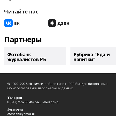
Читайте нас
Партнеры
Фотобанк
Рубрика "Еда и
журналистов РБ
напитки"
© 1990-2026 Ижтимағи-сәйәси гәзит. 1990 йылдан башлап сыға
Об использовании персональных данных
Телефон
8(347)752-55-04 баш мөхәррир
Эл. почта
ataysal90@mail.ru