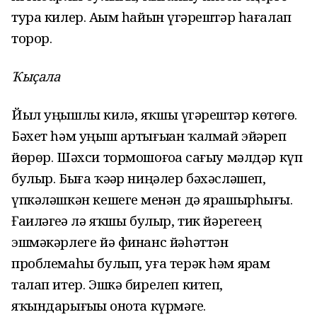
тура килер. Аҙым һайын үҙгәрештәр һағалап
торор.
Ҡыҫала
Йыл уңышлы килә, яҡшы үҙгәрештәр көтөгөҙ.
Бәхет һәм уңыш артығыҙҙан ҡалмай эйәреп
йөрөр. Шәхси тормошоғоҙҙа сағыу мәлдәр күп
булыр. Быға ҡәҙәр ниңәлер бәхәсләшеп,
үпкәләшкән кешегеҙ менән дә ярашырһығыҙ.
Ғаиләгеҙҙә лә яҡшы булыр, тик йәрегеҙҙең
эшмәкәрлеге йә финанс йәһәттән
проблемаһы булып, уға терәк һәм ярҙам
талап итер. Эшкә бирелеп китеп,
яҡындарығыҙҙы онота күрмәгеҙ.