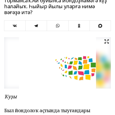
тормаясаҡ.Ай буйынса йондоҙнамәгә күҙ
һалайыҡ. Һыйыр йылы уларға нимә
вәғәҙә итә?
Ҡуҙы
Был йондоҙлоҡ аҫтында тыуғандарҙы