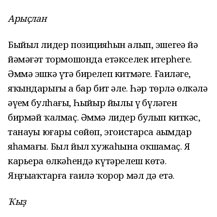
Арыҫлан
Быйыл лидер позицияһын алып, эшегеҙҙә йә
йәмәғәт тормошонда етәкселек итерһегеҙ.
Әммә эшкә үтә бирелеп китмәгеҙ. Ғаиләгеҙ,
яҡындарығыҙ ҙа бар бит әле. Һәр төрлә өлкәлә
әүҙем булһағыҙ, Һыйыр йылы үҙ бүләген
бирмәй ҡалмаҫ. Әммә лидер булып киткәс,
танауҙы юғары сөйөп, эгоистарса аҙымдар
яһамағыҙ. Был йыл хужаһына оҡшамаҫ. Яҙ
карьера өлкәһендә күтәрелеш көтә.
Яңғыҙаҡтарға ғаилә ҡорор мәл дә етә.
Ҡыҙ