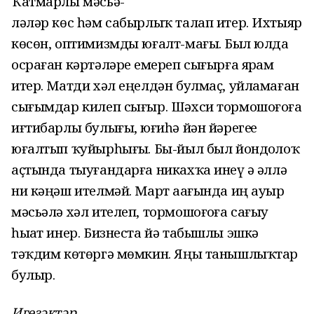
Ҡатмарлы мәсьә-
ләләр көс һәм сабырлыҡ талап итер. Ихтыяр
көсөн, оптимизмды юғалт-мағыҙ. Был юлда
осраған кәртәләрҙе емереп сығырға ярҙам
итер. Матди хәл еңелдән булмаҫ, уйламаған
сығымдар килеп сығыр. Шәхси тормошоғоҙға
иғтибарлы булығыҙ, юғиһә йән йәрегеҙҙе
юғалтып ҡуйырһығыҙ. Бы-йыл был йондоҙлоҡ
аҫтында тыуғандарға никахҡа инеү ҙә әллә
ни кәңәш ителмәй. Март аҙағында иң ауыр
мәсьәлә хәл ителеп, тормошоғоҙға сағыу
һыҙат инер. Бизнеста йә табышлы эшкә
тәҡдим көтөргә мөмкин. Яңы танышлыҡтар
булыр.
Игеҙәктәр