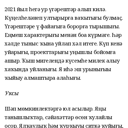
2021 йыл һеҙгә ҙур үҙгәрештәр алып килә.
Күңелһеҙләнеп ултырырға ваҡытығыҙ булмаҫ.
Үҙгәрештәрҙе үҙ файҙағыҙға борорға тырышығыҙ.
Еңмеш характерығыҙ менән боҙа күрмәгеҙ. Һәр
хәлде тыныс ҡына уйлап хәл итегеҙ. Күп кенә
уйҙарығыҙ, проекттарығыҙ уңышлы бойомға
ашыр. Ҡыш миҙгелендә күсемһеҙ милек алыу
хаҡында уйланығыҙ. Яҙ иһә эш урынығыҙҙы
ҡыйыу алмаштыра алаһығыҙ.
Уҡсы
Шәп мөмкинлектәргә юл асылыр. Яңы
танышлыҡтар, сәйәхәттәр өсөн ҡулайлы
осор. Ялҡаулыҡ һәм ҡурҡыуҙы ситкә ҡуйығыҙ,