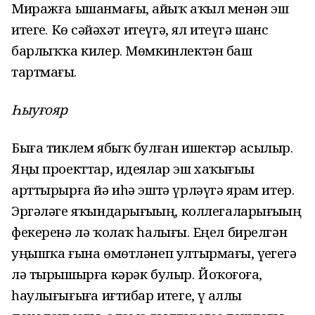
Миражға ышанмағыҙ, айыҡ аҡыл менән эш
итегеҙ. Көҙ сәйәхәт итеүгә, ял итеүгә шанс
барлыҡҡа килер. Мөмкинлектән баш
тартмағыҙ.
Һыуғояр
Быға тиклем ябыҡ булған ишектәр асылыр.
Яңы проекттар, идеялар эш хаҡығыҙҙы
арттырырға йә иһә эштә үрләүгә ярҙам итер.
Эргәләге яҡындарығыҙҙың, коллегаларығыҙҙың
фекеренә лә ҡолаҡ һалығыҙ. Еңел бирелгән
уңышҡа ғына өмөтләнеп ултырмағыҙ, үҙегеҙгә
лә тырышырға кәрәк булыр. Йоҡоғоҙға,
һаулығығыҙға иғтибар итегеҙ, үҙ аллы