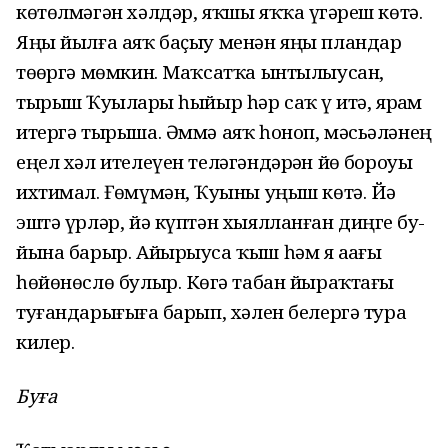
көтөлмәгән хәлдәр, яҡшы яҡҡа үҙгәреш көтә.
Яңы йылға аяҡ баҫыу менән яңы пландар
төҙөргә мөмкин. Маҡсатҡа ынтылыусан,
тырыш Ҡуҙыларҙы һыйыр һәр саҡ үҙ итә, ярҙам
итергә тырыша. Әммә аяҡ һоноп, мәсьәләнең
еңел хәл ителеүен теләгәндәрҙән йөҙ бороуы
ихтимал. Ғөмүмән, Ҡуҙыны уңыш көтә. Йә
эштә үрләр, йә күптән хыялланған диңгеҙ бу-
йына барыр. Айырыуса ҡыш һәм яҙ аҙағы
һөйөнөслө булыр. Көҙгә табан йыраҡтағы
туғандарығыҙға барып, хәлен белергә тура
килер.
Буға