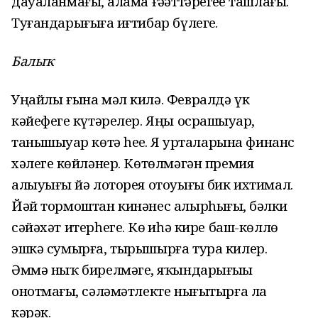
дауаланмағыҙ, алама ғәҙәттәрегеҙҙе ташлағыҙ.
Туғандарығыҙға иғтибар бүлегеҙ.
Балыҡ
Уңайлы ғына мәл килә. Февралдә үк
кәйефегеҙ күтәрелер. Яңы осрашыуҙар,
танышыуҙар көтә һеҙҙе. Яҙ урталарына финанс
хәлегеҙ көйләнер. Көтөлмәгән премия
алыуығыҙ йә лоторея отоуығыҙ бик ихтимал.
Йәй тормоштан кинәнес алырһығыҙ, бәлки
сәйәхәт итерһегеҙ. Көҙ иһә кире баш-көллө
эшкә сумырға, тырышырға тура килер.
Әммә ныҡ бирелмәгеҙ, яҡындарығыҙҙы
онотмағыҙ, сәләмәтлекте нығытырға ла
кәрәк.