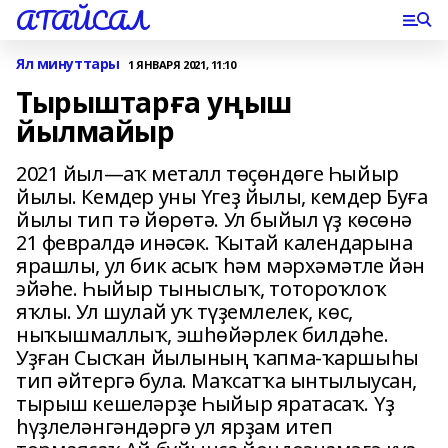
АТАЙСАЛ
Ял минуттары
1 ЯНВАРЯ 2021, 11:10
Тырыштарға уңыш
йылмайыр
2021 йыл—аҡ металл төҫөндөге Һыйыр
йылы. Кемдер уны Үгеҙ йылы, кемдер Буға
йылы тип тә йөрөтә. Ул быйыл үҙ көсөнә
21 февралдә инәсәк. Ҡытай календарына
ярашлы, ул бик асыҡ һәм мәрхәмәтле йән
эйәһе. Һыйыр тыныслыҡ, тотороҡлоҡ
яҡлы. Ул шулай уҡ түҙемлелек, көс,
ныҡышмаллыҡ, эшһөйәрлек билдәһе.
Уҙған Сысҡан йылының ҡапма-ҡаршыһы
тип әйтергә була. Маҡсатҡа ынтылыусан,
тырыш кешеләрҙе Һыйыр яратасаҡ. Үҙ
һүҙлеләнгәндәргә ул ярҙам итеп