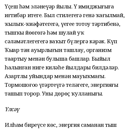
Үҫеш һәм эҙләнеүҙәр йылы. Үҙ имиджығыҙға
иғтибар итегеҙ. Был стилегеҙгә генә ҡағылмай,
ҡылыҡ-ҡиәфәтегеҙгә, үҙегеҙҙе тотоу тәртибенә,
тышҡы йөҙөгөҙгә һәм шулай уҡ
сәләмәтлегегеҙгә ваҡыт бүлергә кәрәк. Күп
Ҡыҙҙар тән ауырлығын ташлау, организм
таҙартыу менән булыша башлар. Быйыл
һалынған нигеҙ киләһе йылдарҙы билдәләр.
Азартлы уйындар менән мауыҡмағыҙ.
Тормошоғоҙҙо үҙгәртеүгә теләгегеҙ, энергияғыҙ
ташып торор. Уны дөрөҫ ҡулланығыҙ.
Үлсәү
Илһам биреүсе көс, энергия саманан тыш