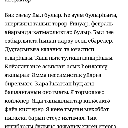
Бик сағыу йыл булыр. Һеҙ әүҙем булырһығыҙ,
энергияғыҙ ташып торор. Ғинуар, февраль
айҙарында ҡатмарлыҡтар булыр. Был һеҙҙе
сабырлыҡта һынап ҡарау өсөн ебәрелер.
Дуҫтарығыҙға ышаныс та юғалтып
алырһығыҙ. Ҡыш ныҡ тулҡынланырһығыҙ.
Көйәләнгәнсе асыҡтан-асыҡ һөйләшеү
яҡшыраҡ. Әммә пессимистик уйҙарға
бирелмәгеҙ. Ҡара һыҙаттан һуң ағы
башланғанын онотмағыҙ. Яҙ тормошоғоҙ
көйләнер. Яңы танышлыҡтар киләсәктә
файҙа килтерер. Яҙ көнө тыуған мөхәббәт
никахҡа барып етеүе ихтимал. Тик
иғтибарлы булығыҙ, ҡыҙғаныу хисен еңергә