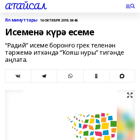
АТАЙСАЛ
Ял минуттары
16 ОКТЯБРЯ 2019, 04:46
Исеменә күрә есеме
“Радий” исеме боронғо грек теленән
тәржемә иткәндә “Ҡояш нуры” тигәнде
аңлата.