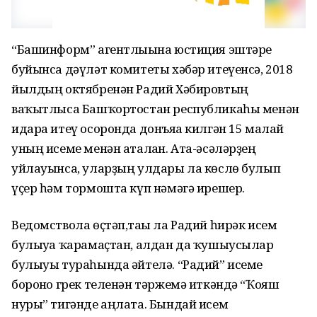
“Башинформ” агентлығына юстиция эштәре
буйынса дәүләт комитеты хәбәр итеүенсә, 2018
йылдың октябренән Радий Хәбировтың
ваҡытлыса Башҡортостан республикаһы менән
идара итеү осоронда донъяға килгән 15 малай
уның исеме менән аталған. Ата-әсәләрҙең
уйлауынса, уларҙың улдары ла көслө булып
үҫер һәм тормошта күп нәмәгә ирешер.
Ведомствола өҫтәп,тағы ла Радий һирәк исем
булыуға ҡарамаҫтан, алдан да ҡушыусылар
булыуы тураһында әйтелә. “Радий” исеме
боронғо грек теленән тәржемә иткәндә “Ҡояш
нуры” тигәнде аңлата. Бындай исем