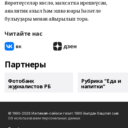
йөрөтөүселәр көслө, маҡсатҡа ирешеүсән,
аналитик аҡыл һәм эшкә юғары һәләтле
булыуҙары менән айырылып тора.
Читайте нас
Партнеры
Фотобанк
Рубрика "Еда и
журналистов РБ
напитки"
© 1990-2026 Ижтимағи-сәйәси гәзит. 1990 йылдан башлап сыға
Об использовании персональных данных