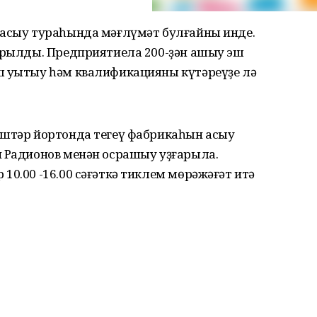
 асыу тураһында мәғлүмәт булғайны инде.
ҡарылды. Предприятиела 200-ҙән ашыу эш
 уҡытыу һәм квалификацияны күтәреүҙе лә
әштәр йортонда тегеү фабрикаһын асыу
ч Радионов менән осрашыу уҙғарыла.
10.00 -16.00 сәғәткә тиклем мөрәжәғәт итә