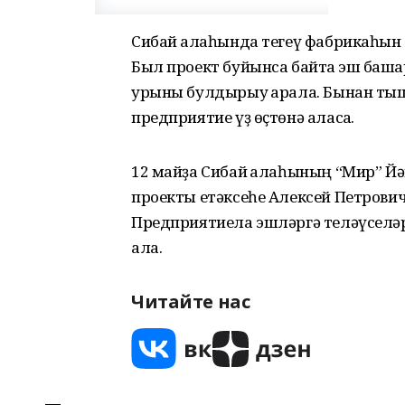
Сибай ҡалаһында тегеү фабрикаһын
Был проект буйынса байтаҡ эш баш
урыны булдырыу ҡарала. Бынан тыш
предприятие үҙ өҫтөнә аласаҡ.
12 майҙа Сибай ҡалаһының “Мир” Й
проекты етәксеһе Алексей Петрови
Предприятиела эшләргә теләүселәр 
ала.
Читайте нас