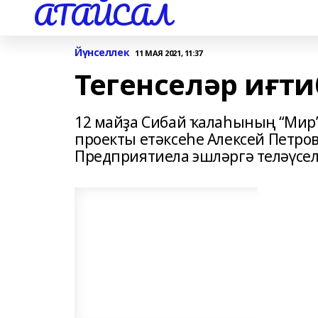
АТАЙСАЛ
Йүнселлек
11 МАЯ 2021, 11:37
Тегенселәр иғт
12 майҙа Сибай ҡалаһының “Мир
проекты етәксеһе Алексей Петро
Предприятиела эшләргә теләүселә