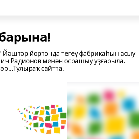
ибарына!
” Йәштәр йортонда тегеү фабрикаһын асыу
вич Радионов менән осрашыу уҙғарыла.
р...Тулыраҡ сайтта.