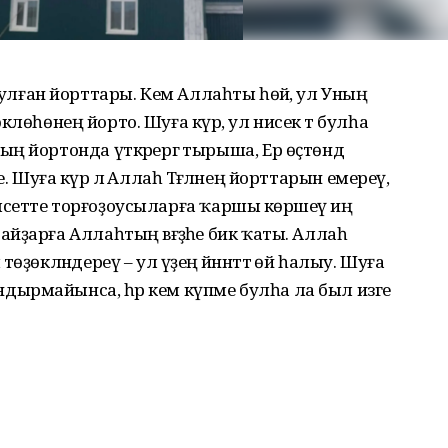
ә булған йорттары. Кем Аллаһты һөйә, ул Уның
йөклөһөнең йорто. Шуға күрә, ул нисек тә булһа
ң йортонда үткәрергә тырыша, Ер өҫтөндә
рле. Шуға күрә лә Аллаһ Тәғәләнең йорттарын емереү,
, мәсетте торғоҙоусыларға ҡаршы көрәшеү иң
ҙарға Аллаһтың вәғәҙәһе бик ҡаты. Аллаһ
ҙөкләндереү – ул үҙеңә йәннәттә өй һалыу. Шуға
ырмайынса, һәр кем күпме булһа ла был изге
.