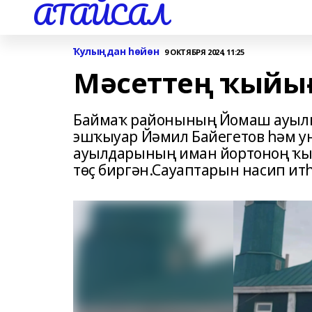
АТАЙСАЛ
Ҡулыңдан һөйөн
9 ОКТЯБРЯ 2024, 11:25
Мәсеттең ҡыйы
Баймаҡ районының Йомаш ауыл
эшҡыуар Йәмил Байегетов һәм 
ауылдарының иман йортоноң ҡый
төҫ биргән.Сауаптарын насип ит