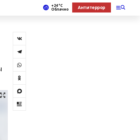
+24 °С
Антитеррор
Облачно
ы