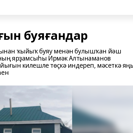
ғын буяғандар
ынан ҡыйыҡ буяу менән булышҡан йәш
уның ярҙамсыһы Ирмәк Алтынаманов
ығын килешле төҫкә индереп, мәсеткә яң
һен