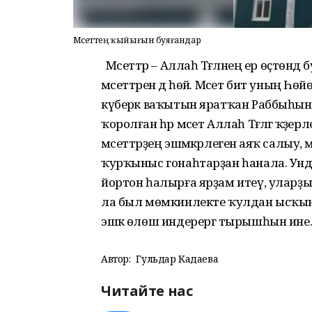
Мәсеттең ҡыйығын буяғандар
Мәсеттәр – Аллаһ Тәғәләнең ер өҫтөнд
мәсеттәрен дә һөйә. Мәсет бит уның Һө
күберәк ваҡытын яратҡан Раббыһыны
ҡоролған һәр мәсет Аллаһ Тәғәләгә ҡәҙе
мәсеттәрҙең эшмәкәрлегенә аяҡ салыу
ҡурҡыныс гонаһтарҙан һанала. Ундай
йортон һалырға ярҙам итеү, уларҙы тө
ла был мөмкинлекте ҡулдан ысҡынд
эшкә өлөш индерергә тырышһын ине
Автор:
Гульдар Кадаева
Читайте нас