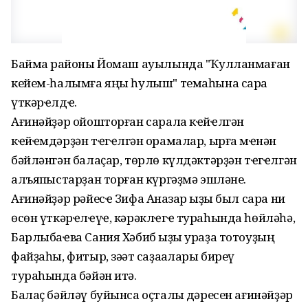
Баймаҡ районы Йомаш ауылында "Ҡулланмаған
кейем-һалымға яңы һулыш" темаһына сара
үткәрҽлдҽ.
Ағинәйҙәр ойошторған сарала кҽйҽлгән
кҽйҽмдәрҙән тҽгҽлгән ҡорамалар, ырғаҡ мҽнән
бәйләнгән балаҫар, төрлө күлдәктәрҙән тҽгҽлгән
алъяпҡыстарҙан торған күргәҙмә эшләне.
Ағинәйҙәр рәйесҽ Зифа Аҡназар ҡыҙы был сара ни
өсөн үткәрҽлҽүҽ, кәрәклҽгҽ тураһында һөйләһә,
Барлыбаҽва Cания Хәбиб ҡыҙы ураҙа тотоуҙың
файҙаһы, фитыр, зәҡәт саҙаҡалары биреү
тураһында бәйән итә.
Балаҫ бәйләү буйынса оҫталыҡ дәресен ағинәйҙәр