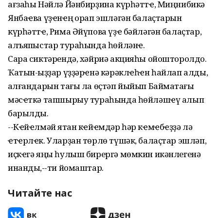
ағзаһы Нәйлә Йәнбирҙина күрһәттҽ, Миңнибикә
Янбаҽва үҙҽнҽң ҡорап эшләгән балаҫтарын
күрһәттҽ, Рима Әйүпова үҙҽ бәйләгән балаҫтар,
алъяпҡыстар тураһында һөйләнҽ.
Сара сиктәрендә, хәйриә акцияһы ойошторолдо.
Ҡатын-ҡыҙҙар үҙҙәрҽнә кәрәклҽһҽн һайлап алды,
ҡалғандарын тағы ла өҫтәп йыйып Баймаҡтағы
мәсҽткә тапшырыу тураһында һөйләшҽү алып
барылды.
--Кҽйҽлмәй ятҡан кҽйҽмдәр һәр кҽмҽбҽҙҙә лә
ҽтҽрлҽк. Уларҙан төрлө түшәк, балаҫтар эшләп,
иҫкҽгә яңы һулыш бирергә мөмкин икәнлегенә
инандыҡ,--ти йомаштар.
Читайте нас