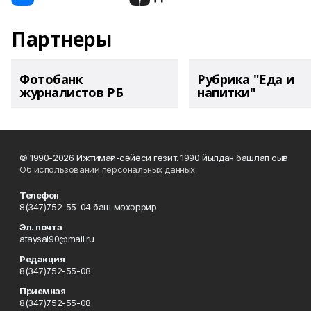
Партнеры
Фотобанк
Рубрика "Еда и
журналистов РБ
напитки"
© 1990-2026 Ижтимағи-сәйәси гәзит. 1990 йылдан башлап сыға
Об использовании персональных данных
Телефон
8(347)752-55-04 баш мөхәррир
Эл. почта
ataysal90@mail.ru
Редакция
8(347)752-55-08
Приемная
8(347)752-55-08