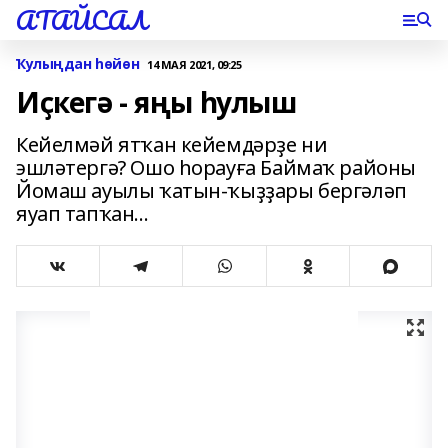
АТАЙСАЛ
Ҡулыңдан һөйөн
14 МАЯ 2021, 09:25
Иҫкегә - яңы һулыш
Кейелмәй ятҡан кейемдәрҙе ни
эшләтергә? Ошо һорауға Баймаҡ районы
Йомаш ауылы ҡатын-ҡыҙҙары бергәләп
яуап тапҡан...