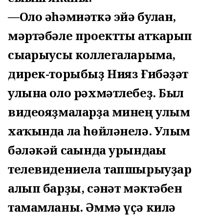
—Оло әһәмиәткә эйә булған,
мәртәбәле проектты атҡарып
сығарыусы коллегаларыма,
дирек-торыбыҙ Нияз Ғибәҙәт
улына оло рәхмәтлебеҙ. Был
видеояҙмаларҙа минең улым
хаҡында ла һөйләнелә. Улым
бәләкәй сағында урындағы
телевидениела тапшырыуҙар
алып барҙы, сәнғәт мәктәбен
тамамланы. Әммә үҫә килә