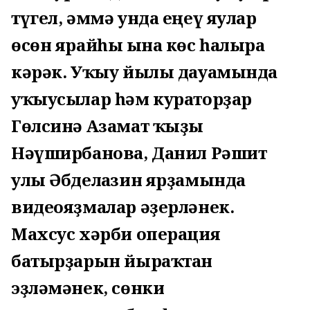
түгел, әммә унда еңеү яулар
өсөн ярайһы ғына көс һалырға
кәрәк. Уҡыу йылы дауамында
уҡыусылар һәм кураторҙар
Гөлсинә Азамат ҡыҙы
Нәүширбанова, Данил Рәшит
улы Әбделғазин ярҙамында
видеояҙмалар әҙерләнек.
Махсус хәрби операция
батырҙарын йыраҡтан
эҙләмәнек, сөнки