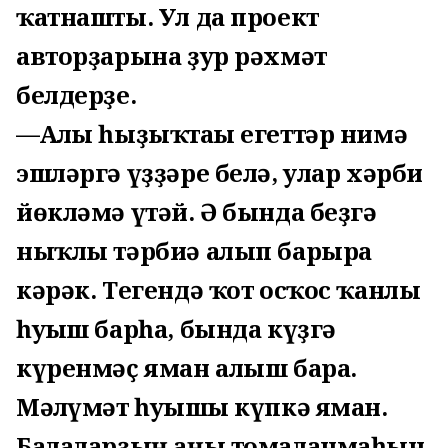
ҡатнашты. Ул да проект
авторҙарына ҙур рәхмәт
белдерҙе.
—Алғы һыҙыҡтағы егеттәр нимә
эшләргә үҙҙәре белә, улар хәрби
йөкләмә үтәй. Ә бында беҙгә
ныҡлы тәрбиә алып барырға
кәрәк. Тегендә ҡот осҡос ҡанлы
һуғыш барһа, бында күҙгә
күренмәҫ яман алыш бара.
Мәғлүмәт һуғышы күпкә яман.
Балаларҙың аңы томаланмаһын