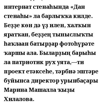
интернат стенаһында «Дан
стенаһы» ла барлыҡҡа килде.
Беҙҙе көн дә үҙ илен, халҡын
яратҡан, беҙҙең тыныслыҡты
һаҡлаған батырҙар фотоһүрәте
ҡаршы ала. Быларҙың барыһы
ла патриотик рух уята,—ти
проект етәксеһе, тәрбиә эштәре
буйынса директор урынбаҫары
Марина Машалла ҡыҙы
Хилалова.