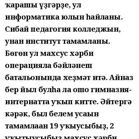
ҡарашы үҙгәрҙе, ул
информатика юлын һайланы.
Сибай педагогия колледжын,
унан институт тамамланы.
Бөгөн ул махсус хәрби
операцияла бәйләнеш
батальонында хеҙмәт итә. Айназ
бер йыл булһа ла ошо гимназия-
интернатта уҡып китте. Әйтергә
кәрәк, был белем усағын
тамамлаған 19 уҡыусыбыҙ, 2
уҡытыусыбыҙ махсус хәрби