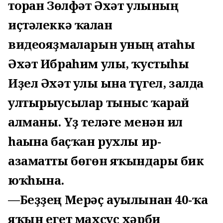
торған Зөлфәт Әхәт улының
иҫтәлеккә ҡалған
видеояҙмаларын уның атаһы
Әхәт Ибраһим улы, ҡустыһы
Иҙел Әхәт улы ғына түгел, залда
ултырыусылар тыныс ҡарай
алманы. Үҙ теләге менән ил
һағына баҫҡан рухлы ир-
азаматты бөгөн яҡындары бик
юҡһына.
—Беҙҙең Мерәҫ ауылынан 40-ҡа
яҡын егет махсус хәрби