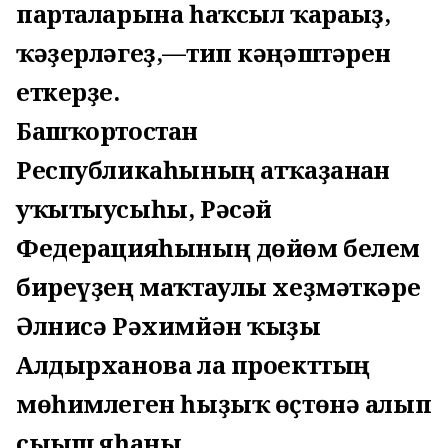
парталарына һаҡсыл ҡарағыҙ,
ҡәҙерләгеҙ,—тип кәңәштәрен
еткерҙе.
Башҡортостан
Республикаһының атҡаҙанған
уҡытыусыһы, Рәсәй
Федерацияһының дөйөм белем
биреүҙең маҡтаулы хеҙмәткәре
Әлнисә Рәхимйән ҡыҙы
Алдырханова ла проекттың
мөһимлеген һыҙыҡ өҫтөнә алып
сығыш яһаны.