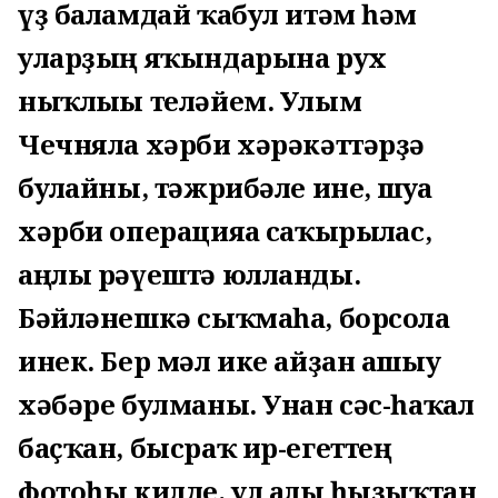
үҙ баламдай ҡабул итәм һәм
уларҙың яҡындарына рух
ныҡлығы теләйем. Улым
Чечняла хәрби хәрәкәттәрҙә
булғайны, тәжрибәле ине, шуға
хәрби операцияға саҡырылғас,
аңлы рәүештә юлланды.
Бәйләнешкә сыҡмаһа, борсола
инек. Бер мәл ике айҙан ашыу
хәбәре булманы. Унан сәс-һаҡал
баҫҡан, бысраҡ ир-егеттең
фотоһы килде, ул алғы һыҙыҡтан