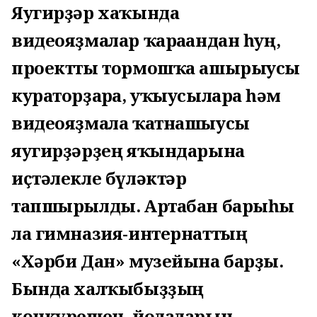
Яугирҙәр хаҡында
видеояҙмалар ҡарағандан һуң,
проектты тормошҡа ашырыусы
кураторҙарға, уҡыусыларға һәм
видеояҙмала ҡатнашыусы
яугирҙәрҙең яҡындарына
иҫтәлекле бүләктәр
тапшырылды. Артабан барыһы
ла гимназия-интернаттың
«Хәрби Дан» музейына барҙы.
Бында халҡыбыҙҙың
көнкүрешен, йолаларын