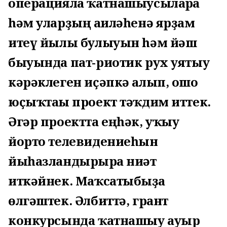
операцияла ҡатнашыусыларға
һәм уларҙың ғаиләһенә ярҙам
итеү йылы булыуын һәм йәш
быуында пат-риотик рух уятыу
кәрәклеген иҫәпкә алып, ошо
юҫыҡтағы проект тәҡдим иттек.
Әгәр проектта еңһәк, уҡыу
йорто телевидениеһын
йыһазландырырға ниәт
иткәйнек. Маҡсатыбыҙға
өлгәштек. Әлбиттә, грант
конкурсында ҡатнашыу ауыр