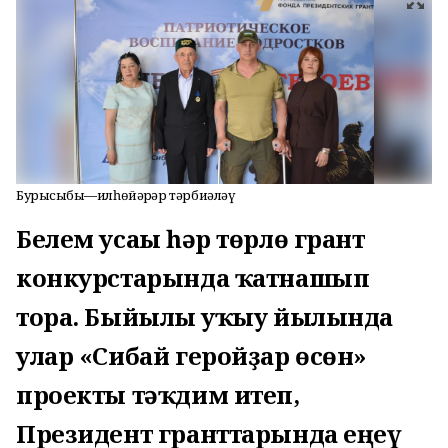
Бурысыбыҙ—илһөйәрҙәр тәрбиәләү
Белем усағы һәр төрлө грант
конкурстарында ҡатнашып
тора. Быйылғы уҡыу йылында
улар «Сибай геройҙар өсөн»
проекты тәҡдим итеп,
Президент гранттарында еңеү