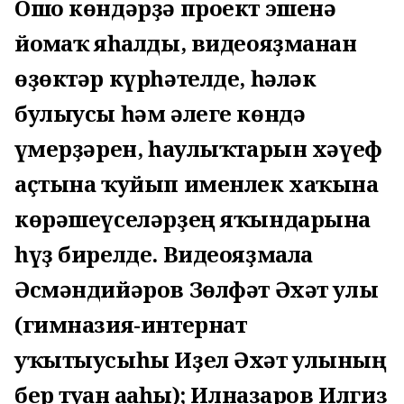
Ошо көндәрҙә проект эшенә
йомғаҡ яһалды, видеояҙманан
өҙөктәр күрһәтелде, һәләк
булыусы һәм әлеге көндә
ғүмерҙәрен, һаулыҡтарын хәүеф
аҫтына ҡуйып именлек хаҡына
көрәшеүселәрҙең яҡындарына
һүҙ бирелде. Видеояҙмала
Әсмәндийәров Зөлфәт Әхәт улы
(гимназия-интернат
уҡытыусыһы Иҙел Әхәт улының
бер туған ағаһы); Илназаров Илгиз