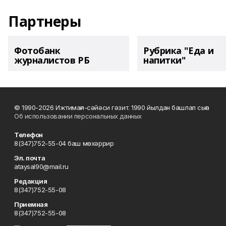
Партнеры
Фотобанк
Рубрика "Еда и
журналистов РБ
напитки"
© 1990-2026 Ижтимағи-сәйәси гәзит. 1990 йылдан башлап сыға
Об использовании персональных данных
Телефон
8(347)752-55-04 баш мөхәррир
Эл. почта
ataysal90@mail.ru
Редакция
8(347)752-55-08
Приемная
8(347)752-55-08