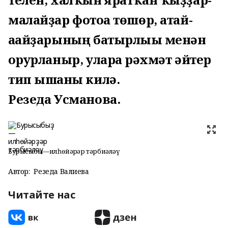
малайҙар фотоға төшөр, атай-
ағайҙарының батырлығы менән
ғорурланыр, уларға рәхмәт әйтер
тип ышанғы килә.
Резеда Усманова.
Бурысыбыҙ—илһөйәрҙәр тәрбиәләү
Автор:
Резеда Валиева
Читайте нас