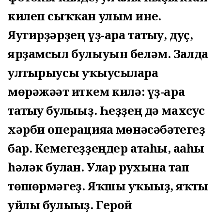
килеп сыҡҡан улым ине.
Яугирҙәрҙең үҙ-ара татыу, дуҫ,
ярҙамсыл булыуын беләм. Залда
ултырыусы уҡыусыларға
мөрәжәғәт иткем килә: үҙ-ара
татыу булығыҙ. Һеҙҙең дә махсус
хәрби операцияға мөнәсәбәтегеҙ
бар. Кемегеҙҙеңдер атаһы, ағаһы
һәләк булған. Улар рухына тап
төшөрмәгеҙ. Яҡшы уҡығыҙ, яҡты
уйлы булығыҙ. Герой