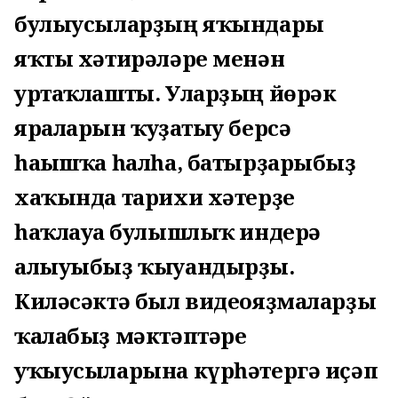
булыусыларҙың яҡындары
яҡты хәтирәләре менән
уртаҡлашты. Уларҙың йөрәк
яраларын ҡуҙғатыу берсә
һағышҡа һалһа, батырҙарыбыҙ
хаҡында тарихи хәтерҙе
һаҡлауға булышлыҡ индерә
алыуыбыҙ ҡыуандырҙы.
Киләсәктә был видеояҙмаларҙы
ҡалабыҙ мәктәптәре
уҡыусыларына күрһәтергә иҫәп