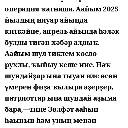
операция ҡатнаша. Ағайым 2025
йылдың ғинуар айында
киткәйне, апрель айында һәләк
булды тигән хәбәр алдыҡ.
Ағайым шул тиклем көслө
рухлы, ҡыйыу кеше ине. Нәҡ
шундайҙар ғына тыуған иле өсөн
ғүмерен фиҙа ҡылырға әҙерҙер,
патриоттар ғына шундай аҙымға
бара,—тине Зөлфәт ағаһын
һағынып һәм уның менән