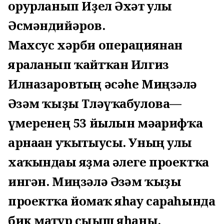
ғорурланып Иҙел Әхәт улы
Әсмәндийәров.
Махсус хәрби операциянан
яраланып ҡайтҡан Илгиз
Илназаровтың әсәһе Миңзәлә
Әғзәм ҡыҙы Тләүҡабулова—
ғүмеренең 53 йылын мәғарифҡа
арнаған уҡытыусы. Уның улы
хаҡындағы яҙма әлеге проектҡа
ингән. Миңзәлә Әғзәм ҡыҙы
проектҡа йомғаҡ яһау сараһында
бик матур сығыш яһаны.