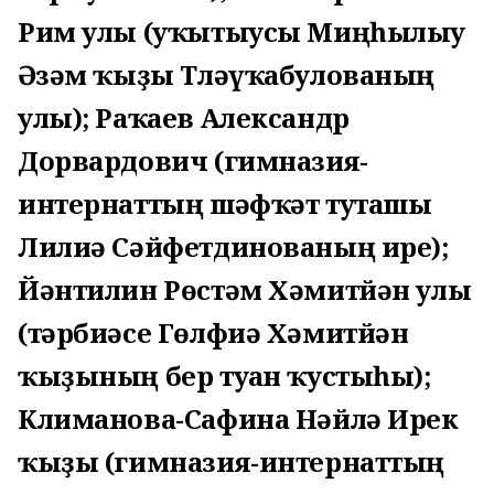
Рим улы (уҡытыусы Миңһылыу
Әғзәм ҡыҙы Тләүҡабулованың
улы); Раҡаев Александр
Дорвардович (гимназия-
интернаттың шәфҡәт туташы
Лилиә Сәйфетдинованың ире);
Йәнтилин Рөстәм Хәмитйән улы
(тәрбиәсе Гөлфиә Хәмитйән
ҡыҙының бер туған ҡустыһы);
Климанова-Сафина Нәйлә Ирек
ҡыҙы (гимназия-интернаттың