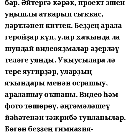
бар. Әйтергә кәрәк, проект эшен
уңышлы атҡарып сыҡҡас,
дәртләнеп киттек. Беҙҙең арала
геройҙар күп, улар хаҡында ла
шундай видеояҙмалар әҙерләү
теләге уянды. Уҡыусыларға лә
тере яугирҙәр, уларҙың
яҡындары менән осрашыу,
аралашыу оҡшаны. Видео һәм
фото төшөрөү, әңгәмәләшеү
йәһәтенән тәжрибә тупланылар.
Бөгөн беҙҙең гимназия-