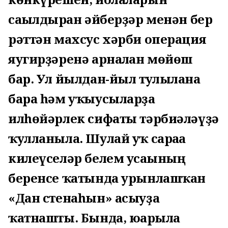
сағылдырған әйберҙәр менән бер
рәттән махсус хәрби операция
яугирҙәренә арналған мөйөш
бар. Ул йылдан-йыл тулылана
бара һәм уҡыусыларҙа
илһөйәрлек сифаты тәрбиәләүҙә
ҡулланыла. Шулай уҡ сараға
килеүселәр белем усағының
беренсе ҡатында урынлашҡан
«Дан стенаһын» асыуҙа
ҡатнашты. Бында, юғарыла