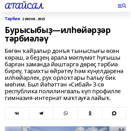
АТАЙСАЛ
Тәрбиә
2 ИЮНЯ , 09:25
Бурысыбыҙ—илһөйәрҙәр
тәрбиәләү
Бөгөн ҡайҙалыр донъя тыныслығы өсөн
көрәш, ә беҙҙең арала мәғлүмәт һуғышы
барған заманда йәштәргә дөрөҫ тәрбиә
биреү, тарихты өйрәтеү һәм күңелдәренә
илһөйәрлек, рух орлоҡтары һалыу бик
мөһим. Был йәһәттән «Сибай» 3-сө
республика полилингваль күп профилле
гимназия-интернат маҡтауға лайыҡ.