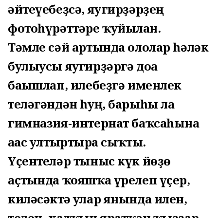
әйтеүебеҙсә, яугирҙәрҙең
фотоһүрәттәре ҡуйылған.
Тәмле сәй артында ололар һәләк
булыусы яугирҙәргә доға
бағышлап, илебеҙгә именлек
теләгәндән һуң, барыһы ла
гимназия-интернат баҡсаһына
ағас ултыртырға сыҡты.
Үҫентеләр тыныс күк йөҙө
аҫтында ҡояшҡа үрелеп үҫер,
киләсәктә улар янында илен,
телен, халҡын яратҡан ҡыҙҙар-