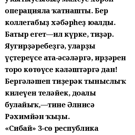
операцияла ҡатнашты. Бер
коллегабыҙ хәбәрһеҙ юғалды.
Батыр егет—ил күрке, тиҙәр.
Яугирҙәребеҙгә, уларҙы
үҫтереүсе ата-әсәләргә, ирҙәрен
тоғро көтөүсе кәләштәргә дан!
Бергәләшеп тиҙерәк тыныслыҡ
килеүен теләйек, доғалы
булайыҡ,—тине Әлнисә
Рәхимйән ҡыҙы.
«Сибай» 3-сө республика