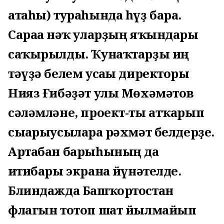
атаһы) тураһында һүҙ бара.
Сараға нәҡ уларҙың яҡындары
саҡырылды. Ҡунаҡтарҙы иң
тәүҙә белем усағы директоры
Нияз Ғибәҙәт улы Мөхәмәтов
сәләмләне, проект-ты атҡарып
сығарыусыларға рәхмәт белдерҙе.
Артабан барыһының да
иғтибары экранға йүнәтелде.
Блиндажда Башҡортостан
флагын тотоп шат йылмайып