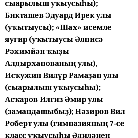
сығарылыш уҡыусыһы);
Бикташев Эдуард Ирек улы
(уҡытыусы); «Шах» исемле
яугир (уҡытыусы Әлнисә
Рәхимйән ҡыҙы
Алдырханованың улы),
Исҡужин Вилүр Рамаҙан улы
(сығарылыш уҡыусыһы);
Асҡаров Илгиз Әмир улы
(замандашыбыҙ); Нәзиров Вил
Роберт улы (гимназияның 7-се
класс уҡыусыһы Әдиләнең