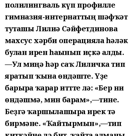
полилингваль күп профилле
гимназия-интернаттың шәфҡәт
туташы Лилиә Сәйфетдинова
махсус хәрби операцияла һәләк
булған ирен һағынып иҫкә алды.
—Ул миңә һәр саҡ Лиличка тип
яратып ҡына өндәште. Үҙе
барырға ҡарар иттте лә: «Бер ни
өндәшмә, мин барам»,—тине.
Беҙгә ҡаршылашырға ирек тә
бирмәне. «Ҡайтырмын»,—тип
киткәйне лә бит, ҡайта алманы.