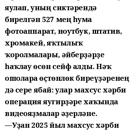
яулап, уның сиктәрендә
бирелгән 527 мең һумға
фотоаппарат, ноутбук, штатив,
хромакей, яҡтылыҡ
ҡоролмалары, әйберҙәрҙе
һаҡлау өсөн сейф алды. Нәҡ
ошоларға өҫтөнлөк биреүҙәренең
дә сере ябай: улар махсус хәрби
операция яугирҙәре хаҡында
видеояҙмалар әҙерләне.
—Уҙған 2025 йыл махсус хәрби