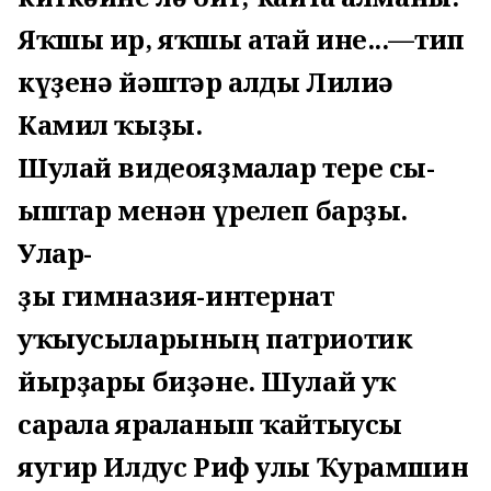
Яҡшы ир, яҡшы атай ине...—тип
күҙенә йәштәр алды Лилиә
Камил ҡыҙы.
Шулай видеояҙмалар тере сы-
ғыштар менән үрелеп барҙы.
Улар-
ҙы гимназия-интернат
уҡыусыларының патриотик
йырҙары биҙәне. Шулай уҡ
сарала яраланып ҡайтыусы
яугир Илдус Риф улы Ҡурамшин