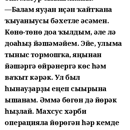
—Балам яуҙан иҫән ҡайтҡанға
ҡыуаныусы бәхетле әсәмен.
Көнө-төнө доға ҡылдым, әле лә
доғаһыҙ йәшәмәйем. Эйе, улыма
тыныс тормошҡа, яңынан
йәшәргә өйрәнергә көс һәм
ваҡыт кәрәк. Ул был
һынауҙарҙы еңеп сығырына
ышанам. Әммә бөгөн дә йөрәк
һыҙлай. Махсус хәрби
операцияла йөрөгән һәр кемде