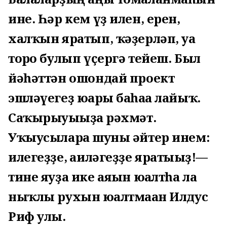
ине. Һәр кем үҙ илен, ерен,
халҡын яратып, ҡәҙерләп, уға
тоғро булып үҫергә тейеш. Был
йәһәттән ошондай проект
эшләүегеҙ юғары баһаға лайыҡ.
Саҡырыуығыҙға рәхмәт.
Уҡыусыларға шуны әйтер инем:
илегеҙҙе, ғаиләгеҙҙе яратығыҙ!—
тине яуҙа ике аяғын юғалтһа ла
ныҡлы рухын юғалтмаған Илдус
Риф улы.