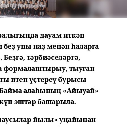
 аралығында дауам иткән
 беҙ уны наҙ менән һаҡларға
. Беҙгә, тәрбиәселәргә,
аҡ формалаштырыу, тыуған
ты итеп үҫтереү бурысы
 Баймаҡ ҡалаһының «Айыуҡай»
 күп эштәр башҡарыла.
аҡлаусылар йылы» уңайынан