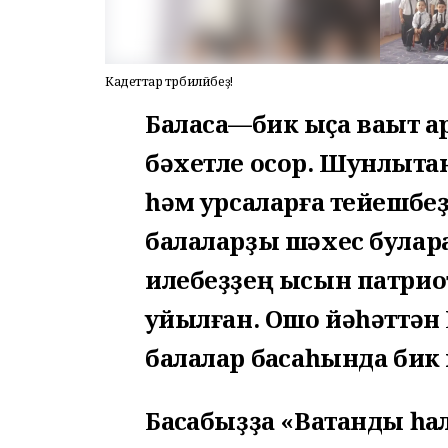
Кадеттар тәрбиәләйбеҙ!
Баласаҡ—бик ҡыҫҡа ваҡыт
бәхетле осор. Шунлыҡтан
һәм ҡурсаларға тейешбеҙ
балаларҙы шәхес булар
илебеҙҙең ысын патрио
ҡуйылған. Ошо йәһәттән
балалар баҡсаһында бик
Баҡсабыҙҙа «Ватанды һ