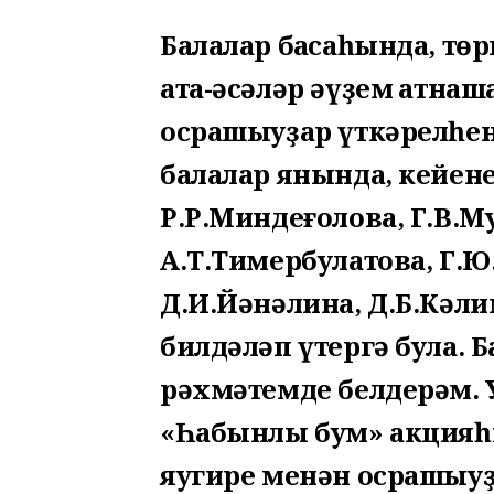
Балалар баҡсаһында, тө
ата-әсәләр әүҙем ҡатна
осрашыуҙар үткәрелһен
балалар янында, кейене
Р.Р.Миндеғолова, Г.В.Му
А.Т.Тимербулатова, Г.Ю
Д.И.Йәнәлина, Д.Б.Кәл
билдәләп үтергә була. Б
рәхмәтемде белдерәм. 
«Һабынлы бум» акцияһ
яугире менән осрашыуҙа