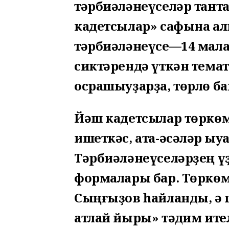
тәрбиәләнеүселәр тант
кадетсылар» сафына а
тәрбиәләнеүсе—14 малай,
сиктәрендә үткән темат
осрашыуҙарҙа, төрлө ба
Йәш кадетсылар төркө
ишеткәс, ата-әсәләр ҡы
Тәрбиәләнеүселәрҙең үҙ
формалары бар. Төркө
Сыңғыҙов һайланды, ә 
атлай йыры» тәҡдим ите