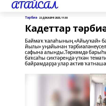
АТАЙСАЛ
Тәрбиә
22 ДЕКАБРЯ 2025, 11:30
Кадеттар тәрби
Баймаҡ ҡалаһының «Айыуҡай» ба
йылы» уңайынан тәрбиәләнеүсел
сафына алынды.Төркөмдә барыһы 
баҡсаһы сиктәрендә үткән темати
байрамдарҙа улар актив ҡатнаша