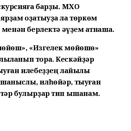
курсияға барҙыҡ. МХО
 ярҙам оҙатыуҙа ла төркөм
 менән берлектә әүҙем ҡатнаша.
мөйөш», «Изгелек мөйөшө»
лыланып тора. Кескәйҙәр
ыуған илебеҙҙең лайыҡлы
шаныслы, илһөйәр, тыуған
стәр булырҙар тип ышанам.