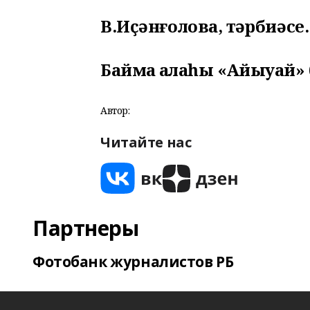
В.Иҫәнғолова, тәрбиәсе.
Баймаҡ ҡалаһы «Айыуҡай» 
Автор:
Читайте нас
Партнеры
Фотобанк журналистов РБ