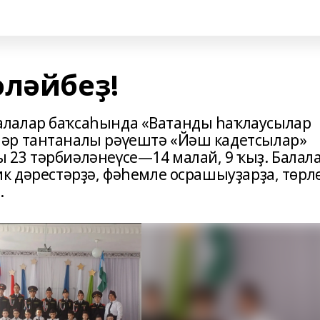
әләйбеҙ!
лалар баҡсаһында «Ватанды һаҡлаусылар
әр тантаналы рәүештә «Йәш кадетсылар»
23 тәрбиәләнеүсе—14 малай, 9 ҡыҙ. Балал
к дәрестәрҙә, фәһемле осрашыуҙарҙа, төрл
.