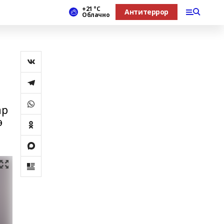
+21 °С
Антитеррор
Облачно
ар
ө