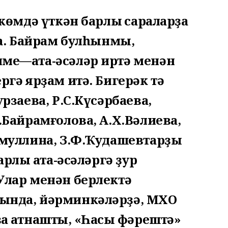
ркөмдә үткән барлыҡ сараларҙа
ша. Байрам булһынмы,
ме—ата-әсәләр иртә менән
ргә ярҙам итә. Бигерәк тә
рзаева, Р.С.Күсәрбаева,
.Байрамғолова, А.Х.Вәлиева,
имуллина, З.Ф.Ҡудашевтарҙы
арлыҡ ата-әсәләргә ҙур
Улар менән берлектә
ында, йәрминкәләрҙә, МХО
 ҡатнаштыҡ, «Һаҡсы фәрештә»