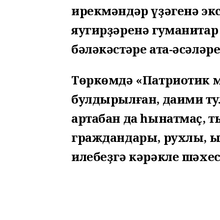
ирекмәндәр үҙәгенә экс
яугирҙәренә гуманитар
бәләкәстәре ата-әсәләре
Төркөмдә «Патриотик 
булдырылған, даими ту
артабан да һынатмаҫ, т
граждандары, рухлы, ы
илебеҙгә кәрәкле шәхе