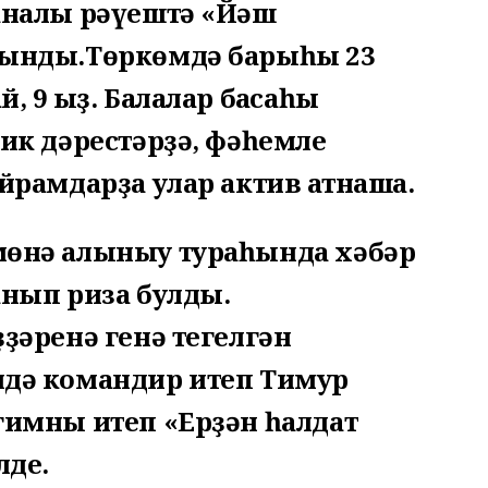
аналы рәүештә «Йәш
лынды.Төркөмдә барыһы 23
 9 ҡыҙ. Балалар баҡсаһы
ик дәрестәрҙә, фәһемле
йрамдарҙа улар актив ҡатнаша.
мөнә алыныу тураһында хәбәр
уанып риза булды.
ҙәренә генә тегелгән
мдә командир итеп Тимур
гимны итеп «Ерҙән һалдат
лде.