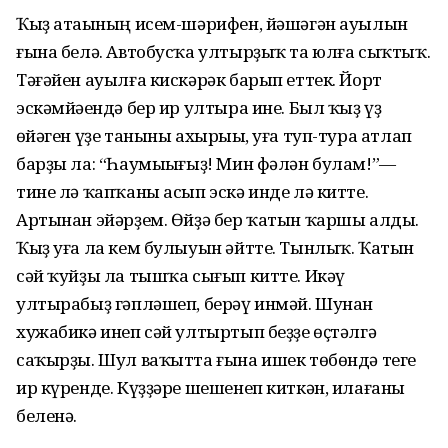
Ҡыҙ атаһының исем-шәрифен, йәшәгән ауылын
ғына белә. Автобусҡа ултырҙыҡ та юлға сыҡтыҡ.
Тәғәйен ауылға кискәрәк барып еттек. Йорт
эскәмйәһендә бер ир ултыра ине. Был ҡыҙ үҙ
һөйәген үҙе таныны ахырыһы, уға туп-тура атлап
барҙы ла: “Һаумыһығыҙ! Мин фәлән булам!”—
тине лә ҡапҡаны асып эскә инде лә китте.
Артынан эйәрҙем. Өйҙә бер ҡатын ҡаршы алды.
Ҡыҙ уға ла кем булыуын әйтте. Тынлыҡ. Ҡатын
сәй ҡуйҙы ла тышҡа сығып китте. Икәү
ултырабыҙ гәпләшеп, берәү инмәй. Шунан
хужабикә инеп сәй ултыртып беҙҙе өҫтәлгә
саҡырҙы. Шул ваҡытта ғына ишек төбөндә теге
ир күренде. Күҙҙәре шешенеп киткән, илағаны
беленә.