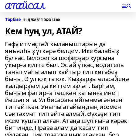
АТАЙСАЛ
Тәрбиә
11 ДЕКАБРЯ 2020, 13:00
Кем һуң ул, АТАЙ?
Ғәфү итмәҫтәй ҡыланыштарын да
янъялһыҙ үткәрә белдем. Ике балабыҙ
булғас, Белоретҡа шоферҙар курсына
уҡырға китте был. Өс ай үткәс, водитель
танытмаһы алып ҡайтыр тип көтәбеҙ
быны. Ә ул юҡ та юҡ. Ҡыҙҙарҙы өләсәйеңә
ҡалдырҙым да киттем эҙләп. Барһам,
быным фатирға төшкән ҡатынға инеп
йәшәп ята. Ул бисараға өйләнмәгәнмен
тип әйткән. Уныһы атайыңдың исемен
Сәитәхмәт тип әйтә алмай, Әүхәҙи тип
исем ҡушып алған. Атаңа шул ғына кәрәк
бит инде. Права алам да ҡасам тип
уйлаған. Тик тоҙаҡҡа ныҡ эләккән, бер