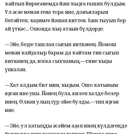
ҡайтып йөрөгәнемдә йәш ҡыҙға ғашиҡ булдым.
Ул әсәһе менән генә тора ине, донъяларын
бөтәйтеп, ҡәҙимге йәшәп киттек. Һин тыуып бер
ай үткәс... Ошонда ҡыҙ атаһын бүлдерҙе:
—Эйе, беҙҙе ташлап сығып киткәнһең. Йомош
менән ҡайҙалыр барам да ҡайтам тип сығып
киткәнһең дә, юҡҡа сыҡҡанһың,—тине ҡыҙы
үпкәләп.
—Хат алдым бит мин, ҡыҙым. Ошо ҡатыным
яҙған ине уны. Йәнең булһа, килеп хәлде белер
инең. Өлкән улың гүр эйәһе булды,—тип яҙған
ине.
—Эйе, ул хатыңды әсәйем аҙаҡ һинең күлдәгеңде
йыуғанда түш кәҫәңдән тапҡан. Шунда кире