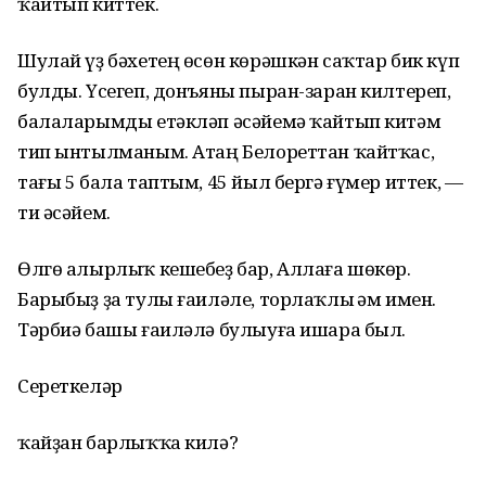
ҡайтып киттек.
Шулай үҙ бәхетең өсөн көрәшкән саҡтар бик күп
булды. Үсегеп, донъяны пыран-заран килтереп,
балаларымды етәкләп әсәйемә ҡайтып китәм
тип ынтылманым. Атаң Белореттан ҡайтҡас,
тағы 5 бала таптым, 45 йыл бергә ғүмер иттек, —
ти әсәйем.
Өлгө алырлыҡ кешебеҙ бар, Аллаға шөкөр.
Барыбыҙ ҙа тулы ғаиләле, торлаҡлы һәм имен.
Тәрбиә башы ғаиләлә булыуға ишара был.
Сереткеләр
ҡайҙан барлыҡҡа килә?