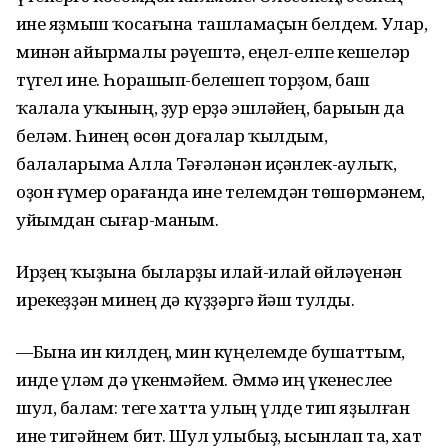
һине яҙмыш ҡосағына ташламаҫын белдем. Улар,
минән айырмалы рәүештә, еңел-елпе кешеләр
түгел ине. Һорашып-белешеп торҙом, баш
ҡалала уҡының, ҙур ерҙә эшләйһең, барыһын да
беләм. Һинең өсөн доғалар ҡылдым,
балаларыма Аллаһ Тәғәләнән иҫәнлек-һаулыҡ,
оҙон ғүмер һорағанда һине телемдән төшөрмәнем,
уйымдан сығар-маным.
Ирҙең ҡыҙына быларҙы илай-илай һөйләүенән
ирекһеҙҙән минең дә күҙҙәргә йәш тулды.
—Бына һин килдең, мин күңелемде бушаттым,
инде үлһәм дә үкенмәйем. Әммә иң үкенеслеһе
шул, балам: теге хатта улың үлде тип яҙылған
ине тигәйнем бит. Шул улыбыҙ, ысынлап та, хат