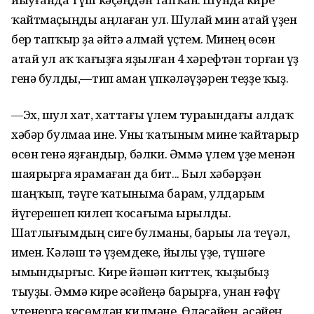
ҡайтмаҫыңды аңлаған ул. Шулай мин атай һүҙен
бер тапҡыр ҙа әйтә алмай үҫтем. Минең өсөн
атай ул аҡ ҡағыҙға яҙылған 4 хәрефтән торған һүҙ
генә булды,—тип һаман үпкәләүҙәрен теҙҙе ҡыҙ.
—Эх, шул хат, хаттағы үлем тураһындағы алдаҡ
хәбәр булмаһа ине. Уны ҡатыным мине ҡайтарыр
өсөн генә яҙғандыр, бәлки. Әммә үлем һүҙе менән
шаярырға ярамаған да бит... Был хәбәрҙән
шаңҡып, тәүге ҡатыныма барһам, улдарым
йүгерешеп килеп ҡосағыма һырылды.
Шатлығымдың сиге булманы, барыһы ла теүәл,
имен. Кәләш тә үҙемдеке, йылы һүҙе, түшәге
ымһындырғыс. Кире йәшәп киттек, ҡыҙыбыҙ
тыуҙы. Әммә кире әсәйеңә барырға, унан ғәфү
үтенергә көсөмдән килмәне. Өләсәйең, әсәйең