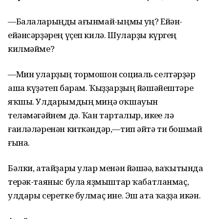
—Балаларыңды һағынмай-һыңмы һуң? Ейән-
ейәнсәрҙәрең үҫеп килә. Шуларҙы күргең
килмәйме?
—Мин уларҙың тормошон социаль селтәрҙәр
аша күҙәтеп барам. Ҡыҙҙарҙың йәшәйештәре
яҡшы. Улдарымдың миңә оҡшауын
теләмәгәйнем дә. Ҡан тарталыр, икеһе лә
ғаиләләренән киткәндәр,—тип әйтә ти бошмай
ғына.
Бәлки, атайҙары улар менән йәшәһә, ваҡытында
терәк-таяныс булһа яҙмыштар ҡабатланмаҫ,
улдары серетке булмаҫ ине. Эш ата ҡаҙҙа икән.