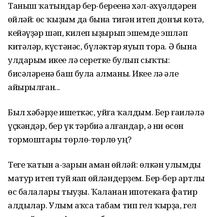
Таныш ҡатындар бер-береһенә хәл-әхүәлдәрен
һөйләй: өс ҡыҙым да бына тигән итеп донъя көтә,
кейәүҙәр шәп, килеп һыҙырып эшемде эшләп
китәләр, күстәнәс, бүләктәр яуып тора. Ә бына
улдарым икеһе лә серетке булып сыҡты:
бисәләренә баш була алманы. Икеһе лә әле
айырылған...
Был хәбәрҙе ишеткәс, уйға ҡалдым. Бер ғаиләлә
үҫкәндәр, бер үк тәрбиә алғандар, ә ни өсөн
тормоштары төрлө-төрлө һуң?
Теге ҡатын аһ-зарын һаман һөйләй: өлкән улымды
матур итеп туй яһап өйләндерҙем. Бер-бер артлы
өс балалары тыуҙы. Ҡаланан ипотекаға фатир
алдылар. Улым аҡса табам тип гел ҡырҙа, гел