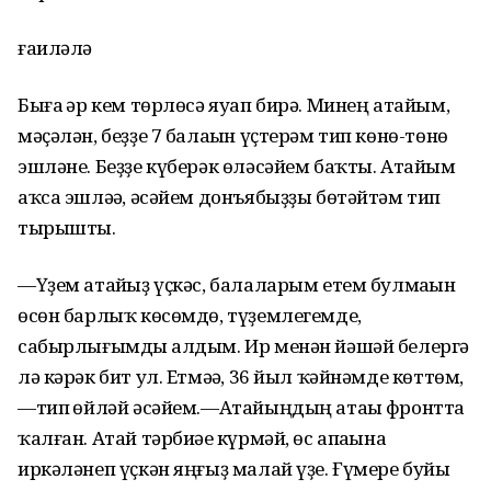
ғаиләлә
Быға һәр кем төрлөсә яуап бирә. Минең атайым,
мәҫәлән, беҙҙе 7 балаһын үҫтерәм тип көнө-төнө
эшләне. Беҙҙе күберәк өләсәйем баҡты. Атайым
аҡса эшләһә, әсәйем донъябыҙҙы бөтәйтәм тип
тырышты.
—Үҙем атайһыҙ үҫкәс, балаларым етем булмаһын
өсөн барлыҡ көсөмдө, түҙемлегемде,
сабырлығымды һалдым. Ир менән йәшәй белергә
лә кәрәк бит ул. Етмәһә, 36 йыл ҡәйнәмде көттөм,
—тип һөйләй әсәйем.—Атайыңдың атаһы фронтта
ҡалған. Атай тәрбиәһе күрмәй, өс апаһына
иркәләнеп үҫкән яңғыҙ малай үҙе. Ғүмере буйы