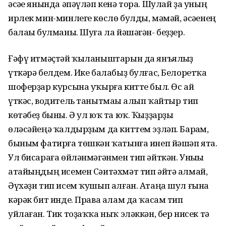
әсәһе янында әпәүләп кенә тора. Шулай ҙа уның
ирлек мин-минлеге көслө булды, мәмәй, әсәһенең
балаһы булманы. Шуға ла йәшәгән- беҙҙер.
Ғәфү итмәҫтәй ҡыланыштарын да янъялһыҙ
үткәрә белдем. Ике балабыҙ булғас, Белоретҡа
шоферҙар курсына уҡырға китте был. Өс ай
үткәс, водитель танытмаһы алып ҡайтыр тип
көтәбеҙ быны. Ә ул юҡ та юҡ. Ҡыҙҙарҙы
өләсәйеңә ҡалдырҙым да киттем эҙләп. Барһам,
быным фатирға төшкән ҡатынға инеп йәшәп ята.
Ул бисараға өйләнмәгәнмен тип әйткән. Уныһы
атайыңдың исемен Сәитәхмәт тип әйтә алмай,
Әүхәҙи тип исем ҡушып алған. Атаңа шул ғына
кәрәк бит инде. Права алам да ҡасам тип
уйлаған. Тик тоҙаҡҡа ныҡ эләккән, бер нисек тә