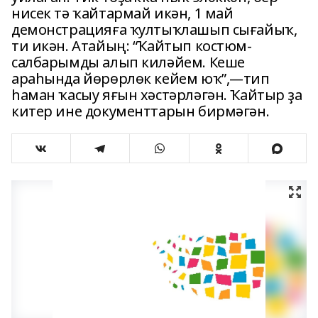
нисек тә ҡайтармай икән, 1 май
демонстрацияға ҡултыҡлашып сығайыҡ,
ти икән. Атайың: “Ҡайтып костюм-
салбарымды алып киләйем. Кеше
араһында йөрөрлөк кейем юҡ”,—тип
һаман ҡасыу яғын хәстәрләгән. Ҡайтыр ҙа
китер ине документтарын бирмәгән.