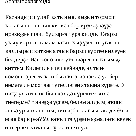
Атайҙы эҙләгәндә
Ҡасандыр шулай ҡатынын, ҡыҙын тормош
ҡосағына ташлап киткән бер ирҙе эҙләүҙә
ирекһеҙҙән шаһит булырға тура килде. Юғары
уҡыу йортон тамамлаған ҡыҙ үҙен тыуғас та
ҡалдырып киткән атаһын барып күргеһе килеүен
белдерҙе. Йәй көнө ине, уға эйәреп сыҡтым да
киттем. Килешле итеп кейенде, алтын-
көмөштәрен таҡты был ҡыҙ, йәнәһе лә ул бер
нәмәгә лә мохтаж түгеллеген атаһына күрһәтә. Ә
ниңә ул атаһына был хәлдә күренгеһе килә
тиһегеҙме? Һинһеҙ ҙә үҫтем, белем алдым, яҡшы
эшкә урынлаштым, тип иҫбатлағыһы килде. Ә ни
өсөн барырға? Ул ваҡытта үрҙәге яҙмалағы кеүек
интернет заманы түгел ине шул.