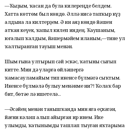
—Ҡыҙым, ҡасан да булһа килереңде белдем.
Хатта көттөм был көндө. Әллә нисә тапҡыр күҙ
алдына ла килтерҙем. Ә һин аяҙ көндө йәшен
атҡан кеүек, ҡапыл килеп индең. Ҡаушаным,
юғалып ҡалдым, йәшермәйем иланым,—тине ул
ҡалтыранған тауыш менән.
Шым ғына ултырып сәй эскәс, ҡатыны сығып
китте. Мин дә уларға һөйләшергә
ҡамасауламайым тип икенсе бүлмәгә сыҡтым.
Икенсе бүлмәлә булыу менәнме ни?! Ҡолаҡ бар
бит, бөтәһе лә ишетелә...
—Әсәйең менән танышҡанда мин яға еҫкәгән,
йәғни кәләш алып айырған ир инем. Ике
улымды, ҡатынымды ташлап тыуған яҡтарыма