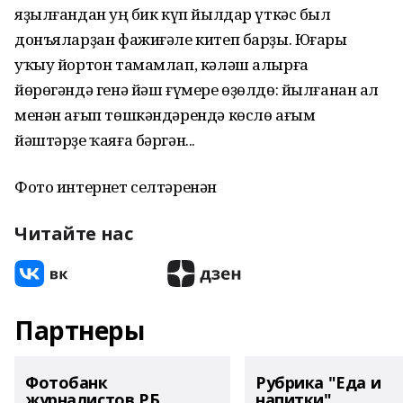
яҙылғандан һуң бик күп йылдар үткәс был
донъяларҙан фажиғәле китеп барҙы. Юғары
уҡыу йортон тамамлап, кәләш алырға
йөрөгәндә генә йәш ғүмере өҙөлдө: йылғанан һал
менән ағып төшкәндәрендә көслө ағым
йәштәрҙе ҡаяға бәргән...
Фото интернет селтәренән
Читайте нас
Партнеры
Фотобанк
Рубрика "Еда и
журналистов РБ
напитки"