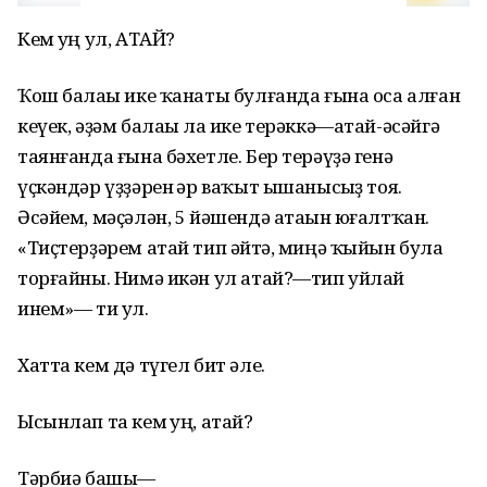
Кем һуң ул, АТАЙ?
Ҡош балаһы ике ҡанаты булғанда ғына оса алған
кеүек, әҙәм балаһы ла ике терәккә—атай-әсәйгә
таянғанда ғына бәхетле. Бер терәүҙә генә
үҫкәндәр үҙҙәрен һәр ваҡыт ышанысһыҙ тоя.
Әсәйем, мәҫәлән, 5 йәшендә атаһын юғалтҡан.
«Тиҫтерҙәрем атай тип әйтһә, миңә ҡыйын була
торғайны. Нимә икән ул атай?—тип уйлай
инем»— ти ул.
Хатта кем дә түгел бит әле.
Ысынлап та кем һуң, атай?
Тәрбиә башы—