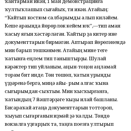
ҡайтармай икән, 1 май демонстрацияға
ҡултыҡлашып сығайыҡ, ти икән. Атайың:
“Ҡайтып костюм-салбарымды алып киләйем.
Кеше араһында йөрөрлөк кейем юҡ”,—тип һаман
ҡасыу яғын хәстәрләгән. Ҡайтыр ҙа китер ине
документтарын бирмәгән. Аптырап йөрөгәнендә
мин барып төшкәнмен. Атайың мине теге
ҡатынға һеңлем тип таныштырҙы. Шулай
кәрәктер тип уйланым, аңын-тоңон аңламай
торам бит инде. Төн төшөп, ҡатын урынды
үҙҙәренә бергә, миңә айы- рым һалғас ҡына
сығырымдан-сыҡтым. Мин ҡысҡырғанға,
ҡатындың 7 йәштәрҙәге ҡыҙы илай башланы.
Бисараҡай атаңа документтарын тоттороп,
ҡыуып сығарғанын һиҙмәй ҙә ҡалды. Төндө
вокзалға уҙғарҙыҡ та, таңға поезға ултырып