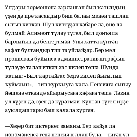
Улдары тормошона зарланған был ҡатындың
үҙен дә ире ҡасандыр биш балаһы менән ташлап
сығып киткән. Шул китеүҙән хәбәре лә, өнө лә
булмай. Алимент түләү түгел, был донъяла
барлығын да белгертмәй. Уны хатта күптән
вафат булғандыр тип тә уйлайҙар. Бер мәл
пропискаһы буйынса административ штрафын
түләүҙе талап иткән хат килеп төшә. Шунда
ҡатын: «Был ҡартайғас беҙгә килеп йығылып
ҡуймаһын»,—тип ҡурҡыуға ҡала. Пенсияға сығыу
йәшенә еткәндә айырыусаға хафаға төшә. Ләкин
ул күҙен дә, эҙен дә күрһәтмәй. Күптән түгел ирҙе
ауылдаштары баш ҡалала күргән.
—Хәҙер бит интернет заманы. Бер ҡайҙа ла
йөрөмәйенсә генә пенсия юллап була,—тигән ул.