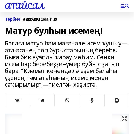
АТАЙСАЛ
Тәрбиә
6 ДЕКАБРЯ 2019, 11:15
Матур булһын исемең!
Балаға матур һәм мәғәнәле исем ҡушыу—
ата-әсәнең төп бурыстарының береһе.
Быға бик яуаплы ҡарау мөһим. Сөнки
исем һәр беребеҙҙе ғүмер буйы оҙатып
бара. “Ҡиәмәт көнөндә лә әҙәм балаһы
үҙенең һәм атаһының исеме менән
саҡырылыр”,—тиелгән хәҙистә.