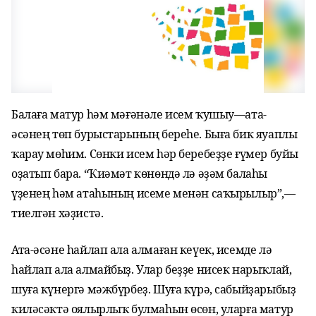
Балаға матур һәм мәғәнәле исем ҡушыу—ата-
әсәнең төп бурыстарының береһе. Быға бик яуаплы
ҡарау мөһим. Сөнки исем һәр беребеҙҙе ғүмер буйы
оҙатып бара. “Ҡиәмәт көнөндә лә әҙәм балаһы
үҙенең һәм атаһының исеме менән саҡырылыр”,—
тиелгән хәҙистә.
Ата-әсәне һайлап ала алмаған кеүек, исемде лә
һайлап ала алмайбыҙ. Улар беҙҙе нисек нарыҡлай,
шуға күнергә мәжбүрбеҙ. Шуға күрә, сабыйҙарыбыҙ
киләсәктә оялырлыҡ булмаһын өсөн, уларға матур