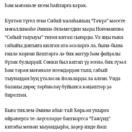
һәм мәғәнәле исем һайларға кәрәк.
Күптән түгел генә Сибай ҡалаһының “Тәҡүә” мәсете
мөғәллимәһе Әминә Әғләметдин ҡыҙы Ноғоманова
“Сабый тыуыуы” тигән китап сығарҙы. Ул яңы ғына
сабыйы донъяға килгән ата-әсәләргә лә, бына-бына
ғаилә ҡорған йәштәргә лә бик матур һәм файҙалы
бүләк булырҙай. Сөнки был китап үҙ эсенә, бик гүзәл
һәм тәрән мәғәнәле исемдәрҙән тыш, сабый
тыуғандан һуң үтәләсәк йолаларҙы ла алған. Унда
баланы дөрөҫ тәрбиәләү буйынса кәңәштәр ҙә
бирелгән.
Быға тиклем Әминә абыс-тай Ҡөрьән уҡырға
өйрәнергә те-ләүселәрҙе башҡортса “Тәжүид”
китабы менән ҡыуандырһа, хәҙер инде йәш