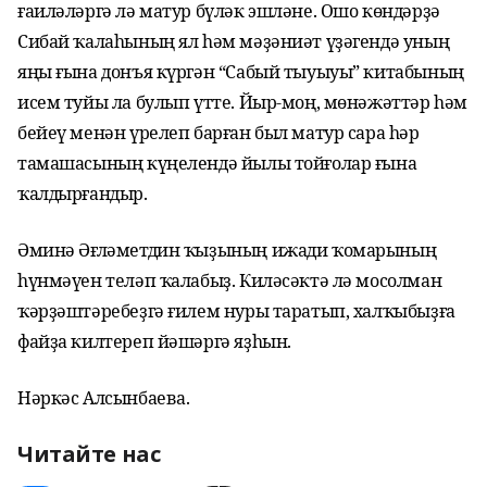
ғаиләләргә лә матур бүләк эшләне. Ошо көндәрҙә
Сибай ҡалаһының ял һәм мәҙәниәт үҙәгендә уның
яңы ғына донъя күргән “Сабый тыуыуы” китабының
исем туйы ла булып үтте. Йыр-моң, мөнәжәттәр һәм
бейеү менән үрелеп барған был матур сара һәр
тамашасының күңелендә йылы тойғолар ғына
ҡалдырғандыр.
Әминә Әғләметдин ҡыҙының ижади ҡомарының
һүнмәүен теләп ҡалабыҙ. Киләсәктә лә мосолман
ҡәрҙәштәребеҙгә ғилем нуры таратып, халҡыбыҙға
файҙа килтереп йәшәргә яҙһын.
Нәркәс Алсынбаева.
Читайте нас