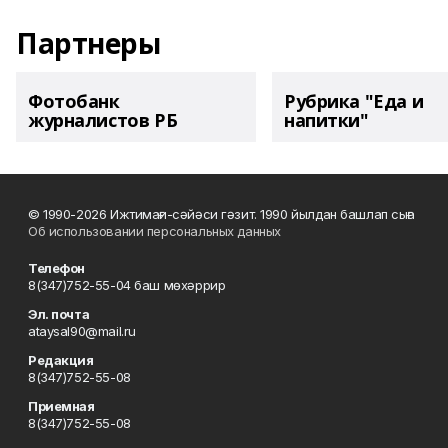
Партнеры
Фотобанк
Рубрика "Еда и
журналистов РБ
напитки"
© 1990-2026 Ижтимағи-сәйәси гәзит. 1990 йылдан башлап сыға
Об использовании персональных данных
Телефон
8(347)752-55-04 баш мөхәррир
Эл. почта
ataysal90@mail.ru
Редакция
8(347)752-55-08
Приемная
8(347)752-55-08