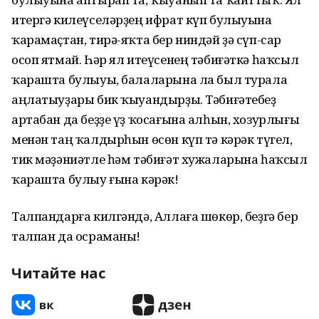
итергә килеүселәрҙең ифрат күп булыуына
ҡарамаҫтан, тирә-яҡта бер ниндәй ҙә сүп-сар
осоп ятмай. Һәр ял итеүсенең тәбиғәткә һаҡсыл
ҡарашта булыуы, балаларына ла был турала
аңлатыуҙары бик ҡыуандырҙы. Тәбиғәтебеҙ
артабан да беҙҙе үҙ ҡосағына алһын, хозурлығы
менән таң ҡалдырһын өсөн күп тә кәрәк түгел,
тик мәҙәниәтле һәм тәбиғәт хужаларына һаҡсыл
ҡарашта булыу ғына кәрәк!
Талпандарға килгәндә, Аллаға шөкөр, беҙгә бер
талпан да осраманы!
Читайте нас