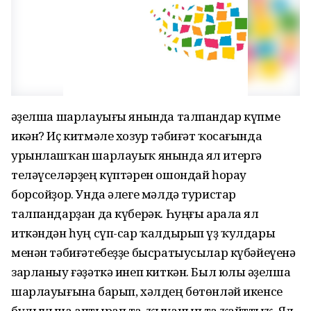
Ғәҙелша шарлауығы янында талпандар күпме
икән? Иҫ китмәле хозур тәбиғәт ҡосағында
урынлашҡан шарлауыҡ янында ял итергә
теләүселәрҙең күптәрен ошондай һорау
борсойҙор. Унда әлеге мәлдә туристар
талпандарҙан да күберәк. Һуңғы арала ял
иткәндән һуң сүп-сар ҡалдырып үҙ ҡулдары
менән тәбиғәтебеҙҙе бысратыусылар күбәйеүенә
зарланыу ғәҙәткә инеп киткән. Был юлы Ғәҙелша
шарлауығына барып, хәлдең бөтөнләй икенсе
булыуына аптырап та, ҡыуанып та ҡайттыҡ. Ял