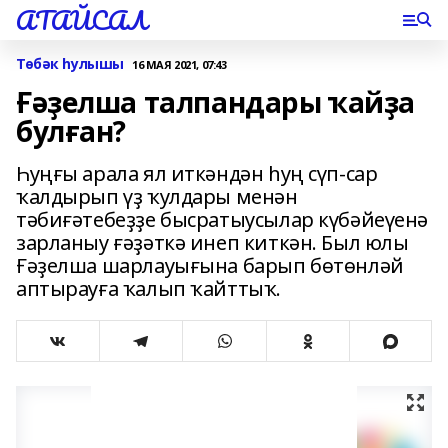
АТАЙСАЛ
Төбәк һулышы
16 МАЯ 2021, 07:43
Ғәҙелша талпандары ҡайҙа
булған?
Һуңғы арала ял иткәндән һуң сүп-сар
ҡалдырып үҙ ҡулдары менән
тәбиғәтебеҙҙе бысратыусылар күбәйеүенә
зарланыу ғәҙәткә инеп киткән. Был юлы
Ғәҙелша шарлауығына барып бөтөнләй
аптырауға ҡалып ҡайттыҡ.