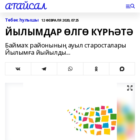
АТАЙСАЛ
Төбәк һулышы
12 ФЕВРАЛЯ 2020, 07:25
ЙЫЛЫМДАР ӨЛГӨ КҮРҺӘТӘ
Баймаҡ районының ауыл старосталары
Йылымға йыйылды...