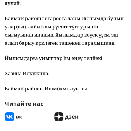
яулай.
Баймаҡ районы старосталары Йылымда булып,
уларҙың лайыҡлы рәүештә тәүге урынға
сығыуынан инанып, йылымдар кеүек әүҙем эш
алып барыу кәрәклеген төшөнөп таралышҡан.
Йылымдарға уңыштар һәм еңеү теләйек!
Хазина Исҡужина.
Баймаҡ районы Ишмөхәмәт ауылы.
Читайте нас