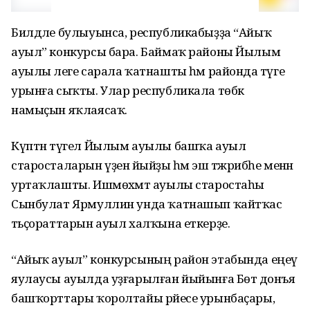
Билдәле булыуынса, республикабыҙҙа “Айыҡ
ауыл” конкурсы бара. Баймаҡ районы Йылым
ауылы әлеге сарала ҡатнашты һәм районда тәүге
урынға сыҡты. Улар республикала төбәк
намыҫын яҡлаясаҡ.
Күптән түгел Йылым ауылы башҡа ауыл
старосталарын үҙенә йыйҙы һәм эш тәжрибәһе менән
уртаҡлашты. Ишмөхәмәт ауылы старостаһы
Сынбулат Ярмуллин унда ҡатнашып ҡайтҡас
тәьҫораттарын ауыл халҡына еткерҙе.
“Айыҡ ауыл” конкурсының район этабында еңеү
яулаусы ауылда уҙғарылған йыйынға Бөтә донъя
башҡорттары ҡоролтайы рәйесе урынбаҫары,