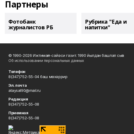
Партнеры
Фотобанк
Рубрика "Еда и
журналистов РБ
напитки"
© 1990-2026 Ижтимағи-сәйәси гәзит. 1990 йылдан башлап сыға
Об использовании персональных данных
Телефон
8(347)752-55-04 баш мөхәррир
Эл. почта
ataysal90@mail.ru
Редакция
8(347)752-55-08
Приемная
8(347)752-55-08