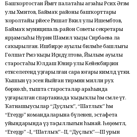
Башҡортостан Йәмәғәт палатаһы ағзаһы Рәсих Әғзәм
улы Хәмитов, Баймаҡ районы башҡорттары
ҡоролтайы рәйесе Ришат Вәкил улы Ишембәтов,
Баймаҡ муниципаль район Советы секретары
ярҙамсыһы Нурия Шамил ҡыҙы Сирбаева ла
саҡырылған. Ишбирҙе ауылы биләмәһе башлығы
Гөлшат Рәмзә ҡыҙы Иҫәндәүләтова, Йылым ауылы
старостаһы Юлдаш Юнир улы Кейекбирҙин
етәкселегендә уҙғарылған сара юғары кимәлдә үткән.
Ҡышын үҙ эсенә йыйған тирмәнән милли рух
бөркөлһә, тышта старосталар араһында
уҙғарылған спартакиада ҡыҙыҡлы һәм сәмле үтә.
Ҡатнашыусылар “Дуҫлыҡ”, “Шатлыҡ” һәм
“Етеҙҙәр” командаларына бүленеп, эстафета
уйындарында үҙ таҫыллығын һынай. Һөҙөмтәлә,
“Етеҙҙәр” –I, “Шатлыҡ”--II, “Дуҫлыҡ”—III урын