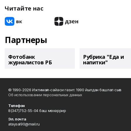
Читайте нас
Партнеры
Фотобанк
Рубрика "Еда и
журналистов РБ
напитки"
© 1990-2026 Ижтимағи-сәйәси гәзит. 1990 йылдан башлап сыға
Об использовании персональных данных
Телефон
8(347)752-55-04 баш мөхәррир
Эл. почта
ataysal90@mail.ru