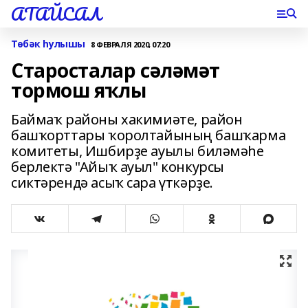
АТАЙСАЛ
Төбәк һулышы
8 ФЕВРАЛЯ 2020, 07:20
Старосталар сәләмәт
тормош яҡлы
Баймаҡ районы хакимиәте, район
башҡорттары ҡоролтайының башҡарма
комитеты, Ишбирҙе ауылы биләмәһе
берлектә "Айыҡ ауыл" конкурсы
сиктәрендә асыҡ сара үткәрҙе.