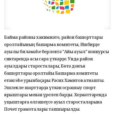
Баймаҡ районы хакимиәте, район башҡорттары
ҡоролтайының башҡарма комитеты, Ишбирҙе
ауылы биләмәһе берлектә "Айыҡ ауыл" конкурсы
сиктәрендә асыҡ сара үткәрҙе. Унда район
ауылдары старосталары, Бөтә донъя
башҡорттары ҡоролтайы Башҡарма комитеты
етәксеһе урынбаҫары Рәсих Хәмитов ҡатнашты.
Эшлекле шарттарҙа үткән осрашыу спорт
ярыштары менән үрелеп барҙы. Хеҙмәттәрендә
уңыштарға өлгәшеүсе ауыл старосталарына
Почет грамоталары тапшырылды.