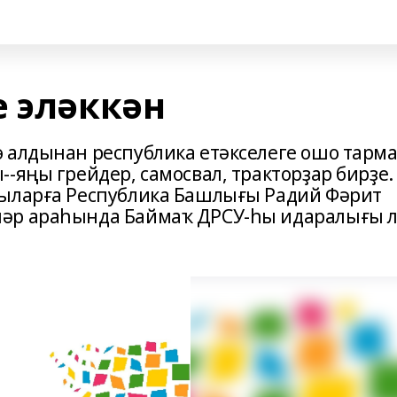
е эләккән
 алдынан республика етәкселеге ошо тарм
-яңы грейдер, самосвал, тракторҙар бирҙе.
сыларға Республика Башлығы Радий Фәрит
әр араһында Баймаҡ ДРСУ-һы идаралығы 