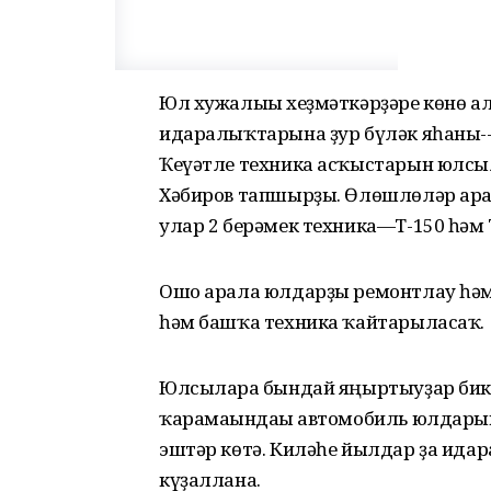
Юл хужалығы хеҙмәткәрҙәре көнө а
идаралыҡтарына ҙур бүләк яһаны--я
Ҡеүәтле техника асҡыстарын юлсыл
Хәбиров тапшырҙы. Өлөшлөләр ара
улар 2 берәмек техника—Т-150 һәм 
Ошо арала юлдарҙы ремонтлау һәм 
һәм башҡа техника ҡайтарыласаҡ.
Юлсыларға бындай яңыртыуҙар бик 
ҡарамағындағы автомобиль юлдарын
эштәр көтә. Киләһе йылдар ҙа идар
күҙаллана.