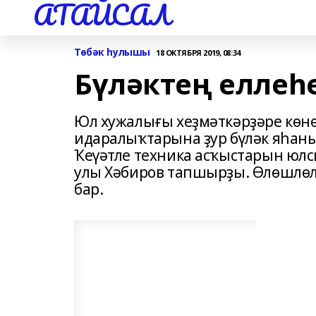
АТАЙСАЛ
Төбәк һулышы
18 ОКТЯБРЯ 2019, 08:34
Бүләктең еллеһ
Юл хужалығы хеҙмәткәрҙәре көнө
идаралыҡтарына ҙур бүләк яһаны-
Ҡеүәтле техника асҡыстарын юл
улы Хәбиров тапшырҙы. Өлөшлөл
бар.