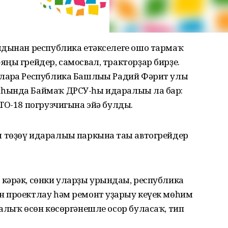
лдынан республика етәкселеге ошо тармаҡ
ңы грейдер, самосвал, тракторҙар бирҙе.
арға Республика Башлығы Радий Фәрит улы
һында Баймаҡ ДРСУ-һы идаралығы ла бар:
ТО-18 погрузчигына эйә булды.
төҙөү идаралығы паркына тағы автогрейдер
кәрәк, сөнки уларҙы урындағы, республика
 проектлау һәм ремонт уҙғарыу кеүек мөһим
алыҡ өсөн көсөргәнешле осор буласаҡ, тип