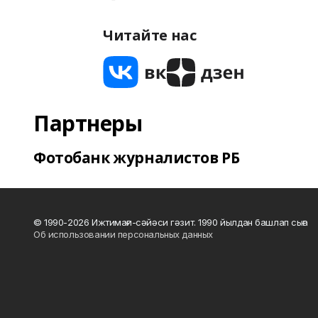
Читайте нас
Партнеры
Фотобанк журналистов РБ
© 1990-2026 Ижтимағи-сәйәси гәзит. 1990 йылдан башлап сыға
Об использовании персональных данных