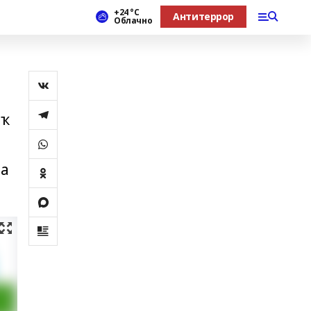
+24 °С
Антитеррор
Облачно
аҡ
ла