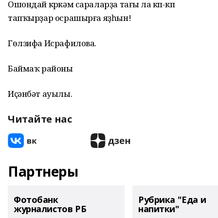
Ошондай күркәм сараларҙа тағы ла күп-күп
тапҡырҙар осрашырға яҙһын!
Гөлзифа Исрафилова.
Баймаҡ районы
Иҫәнбәт ауылы.
Читайте нас
Партнеры
Фотобанк
Рубрика "Еда и
журналистов РБ
напитки"