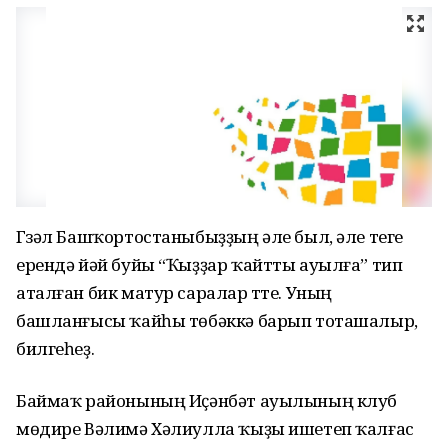
Гүзәл Башҡортостаныбыҙҙың әле был, әле теге
ерендә йәй буйы “Ҡыҙҙар ҡайтты ауылға” тип
аталған бик матур саралар үтте. Уның
башланғысы ҡайһы төбәккә барып тоташалыр,
билгеһеҙ.
Баймаҡ районының Иҫәнбәт ауылының клуб
мөдире Вәлимә Хәлиулла ҡыҙы ишетеп ҡалғас