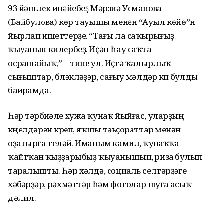
93 йәшлек инәйебеҙ Мәрзиә Усманова
(Байбулова) көр тауышы менән “Ауыл көйө”н
йырлап ишеттерҙе. “Тағы ла саҡырығыҙ,
ҡыуанып килербеҙ. Иҫән-һау саҡта
осрашайыҡ,”—тине ул. Иҫтә ҡалырлыҡ
сығыштар, бүләкләүҙәр, сағыу мәлдәр күп булды
байрамда.
Һәр тәрбиәле хужа ҡунаҡ йыйғас, уларҙың
күңелдәрен күреп, яҡшы тәьҫораттар менән
оҙатырға теләй. Иманым камил, ҡунаҡҡа
ҡайтҡан ҡыҙҙарыбыҙ ҡыуанышып, риза булып
таралышты. Һәр хәлдә, социаль селтәрҙәге
хәбәрҙәр, рәхмәттәр һәм фотолар шуға асыҡ
дәлил.