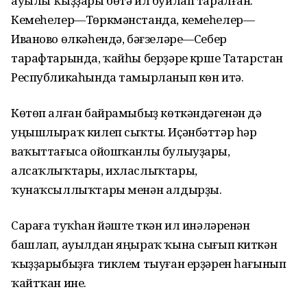
ауылы ҡыҙҙары бөтә ил буйлап таралған.
Кемеһелер—Төркмәнстанда, кемеһелер—
Иваново өлкәһендә, бәғзеләре—Себер
тарафтарында, ҡайһы берҙәре күрше Татарстан
Республикаһында тамырланып көн итә.
Көтөп алған байрамыбыҙ көткәндәгенән дә
уңышлыраҡ килеп сыҡты. Иҫәнбәттәр һәр
ваҡыттағыса ойошҡанлы булыуҙары,
алсаҡлыҡтары, ихласлыҡтары,
ҡунаҡсыллыҡтары менән алдырҙы.
Сараға туҡһан йәште үткән ил инәләренән
башлап, ауылдан яңыраҡ ҡына сығып киткән
ҡыҙҙарыбыҙға тиклем тыуған ерҙәрен һағынып
ҡайтҡан ине.