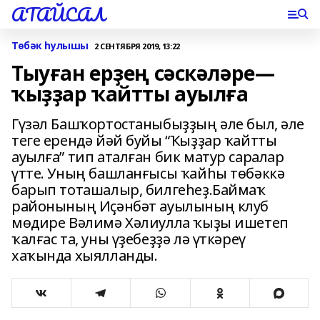
АТАЙСАЛ
Төбәк һулышы
2 СЕНТЯБРЯ 2019, 13:22
Тыуған ерҙең сәскәләре—
ҡыҙҙар ҡайтты ауылға
Гүзәл Башҡортостаныбыҙҙың әле был, әле
теге ерендә йәй буйы “Ҡыҙҙар ҡайтты
ауылға” тип аталған бик матур саралар
үтте. Уның башланғысы ҡайһы төбәккә
барып тоташалыр, билгеһеҙ.Баймаҡ
районының Иҫәнбәт ауылының клуб
мөдире Вәлимә Хәлиулла ҡыҙы ишетеп
ҡалғас та, уны үҙебеҙҙә лә үткәреү
хаҡында хыялланды.