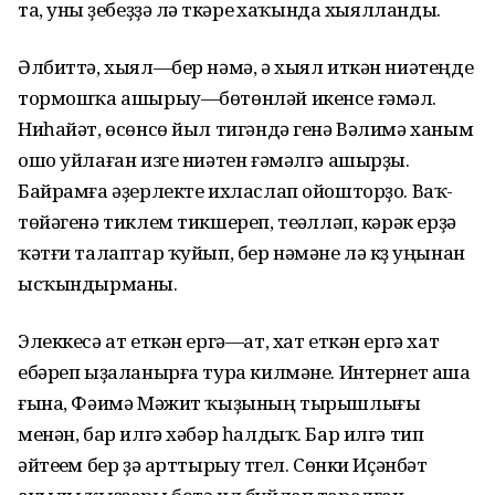
та, уны үҙебеҙҙә лә үткәреү хаҡында хыялланды.
Әлбиттә, хыял—бер нәмә, ә хыял иткән ниәтеңде
тормошҡа ашырыу—бөтөнләй икенсе ғәмәл.
Ниһайәт, өсөнсө йыл тигәндә генә Вәлимә ханым
ошо уйлаған изге ниәтен ғәмәлгә ашырҙы.
Байрамға әҙерлекте ихласлап ойошторҙо. Ваҡ-
төйәгенә тиклем тикшереп, теүәлләп, кәрәк ерҙә
ҡәтғи талаптар ҡуйып, бер нәмәне лә күҙ уңынан
ысҡындырманы.
Элеккесә ат еткән ергә—ат, хат еткән ергә хат
ебәреп ыҙаланырға тура килмәне. Интернет аша
ғына, Фәимә Мәжит ҡыҙының тырышлығы
менән, бар илгә хәбәр һалдыҡ. Бар илгә тип
әйтеүем бер ҙә арттырыу түгел. Сөнки Иҫәнбәт