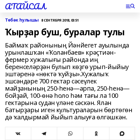
АТАЙСАЛ
Төбәк һулышы
8 СЕНТЯБРЯ 2018, 03:51
Ҡырҙар буш, буралар тулы
Баймаҡ районының Йәнйегет ауылында
урынлашҡан «Ҡоланбаев» крәҫтиән-
фермер хужалығы районда иң
беренселәрҙән булып көҙгө урып-йыйыу
эштәренә «нөктә ҡуйҙы».Хужалыҡ
эшсәндәре 700 гектар сәсеүлек
майҙанының 250-һенә—арпа, 250-һенә—
бойҙай, 100-өнә һоло һәм тағы ла 100
гектарына судан үләне сәскән. Ялан
батырҙары иген культураларын бөртөгөн
дә ҡалдырмай йыйып алыуға өлгәшкән.