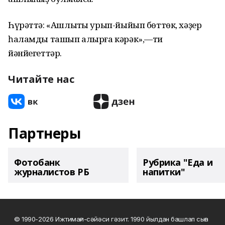
Һүрәттә: «Ашлыҡты урып-йыйып бөттөк, хәҙер
һаламды ташып алырға кәрәк»,—ти
йәнйегеттәр.
Читайте нас
Партнеры
Фотобанк
Рубрика "Еда и
журналистов РБ
напитки"
© 1990-2026 Ижтимағи-сәйәси гәзит. 1990 йылдан башлап сыға