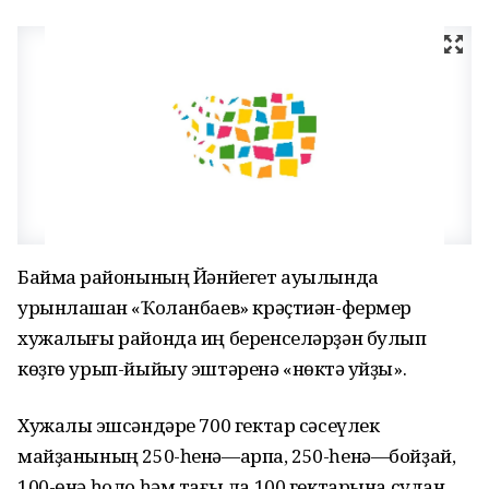
Баймаҡ районының Йәнйегет ауылында
урынлашҡан «Ҡоланбаев» крәҫтиән-фермер
хужалығы районда иң беренселәрҙән булып
көҙгө урып-йыйыу эштәренә «нөктә ҡуйҙы».
Хужалыҡ эшсәндәре 700 гектар сәсеүлек
майҙанының 250-һенә—арпа, 250-һенә—бойҙай,
100-өнә һоло һәм тағы ла 100 гектарына судан