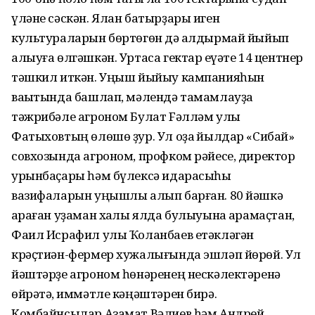
үләне сәскән. Ялан батырҙары иген
культураларын бөртөгөн дә ҡалдырмай йыйып
алыуға өлгәшкән. Уртаса гектар ҡеүәте 14 центнер
тәшкил иткән. Уңыш йыйыу кампанияһын
ваҡытында башлап, мәлендә тамамлауҙа
тәжрибәле агроном Булат Fәлләм улы
Фатыховтың өлөшө ҙур. Ул оҙаҡ йылдар «Сибай»
совхозында агроном, профком рәйесе, директор
урынбаҫары һәм бүлексә идарасыһы
вазифаларын уңышлы алып барған. 80 йәшкә
ҡараған уҙаман хаҡлы ялда булыуына ҡарамаҫтан,
Фаил Исрафил улы Ҡоланбаев етәкләгән
крәҫтиән-фермер хужалығында эшләп йөрөй. Ул
йәштәрҙе агроном һөнәренең нескәлектәренә
өйрәтә, ҡиммәтле кәңәштәрен бирә.
Комбайнсылар Азамат Вәлиев һәм Андрей