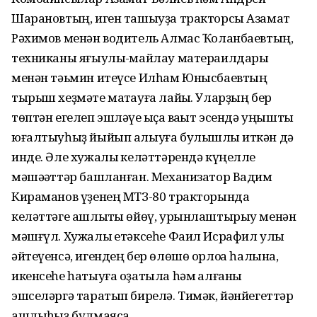
Шарановтың, иген ташыуҙа тракторсы Азамат
Рәхимов менән водитель Алмас Ҡоланбаевтың,
техниканы яғыулыҡ-майлау матераилдары
менән тәьмин итеүсе Илһам Юнысбаевтың
тырыш хеҙмәте маҡтауға лайыҡ. Уларҙың бер
төптән егелеп эшләүе ҡыҫҡа ваҡыт эсендә уңышты
юғалтыуһыҙ йыйып алыуға булышлыҡ иткән дә
инде. Әле хужалыҡ келәттәрендә күңелле
мәшәҡәттәр башланған. Механизатор Вадим
Кираманов үҙенең МТЗ-80 тракторында
келәттәге ашлыҡты өйөү, урынлаштырыу менән
мәшғүл. Хужалыҡ етәксеһе Фаил Исрафил улы
әйтеүенсә, игендең бер өлөшө орлоҡҡа һалына,
икенсеһе һатыуға оҙатыла һәм ҡалғаны
эшселәргә таратып бирелә. Тимәк, йәнйегеттәр
ашлыҡһыҙ булмаясаҡ.