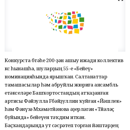
Конкурста бөтәһе 200-ҙән ашыу ижади коллектив
көс һынашһа, шуларҙың 55-е «Бейеү»
номинацияһында ярышҡан. Салтанаттар
тамашасылар һәм абруйлы жюриға ансамбль
етәкселәре Башҡортостандың атҡаҙанған
артисы Фәйзулла Fөбәйҙуллин ҡуйған «Йәшлек»
һәм Фәнүзә Мөхәмәтйәнова әҙерләгән «Төйәләҫ
буйында» бейеүен тәҡдим иткән.
Баҫҡандарында ут сәсрәтеп торған йәштәрҙең