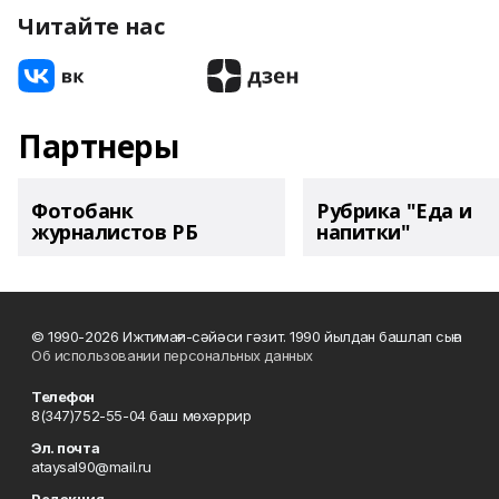
Читайте нас
Партнеры
Фотобанк
Рубрика "Еда и
журналистов РБ
напитки"
© 1990-2026 Ижтимағи-сәйәси гәзит. 1990 йылдан башлап сыға
Об использовании персональных данных
Телефон
8(347)752-55-04 баш мөхәррир
Эл. почта
ataysal90@mail.ru