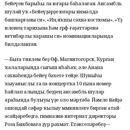
бейеүен барыһы ла юғары баһалаған. Ансамбль
шулай уҡ «Бейеүҙәрҙе юғары кимәлдә
башҡарғаны өсөн», «Иң яҡшы сәхнә костюмы», «Үҙ
иленең тарихына һәм ғөрөф-ғәҙәттәренә
иғтибарлы ҡарашы өсөн» номинацияларында
билдәләнгән.
—Быға тиклем беҙ Өфө, Магнитогорск, Ҡурған
ҡалаларында сығыш яһаһаҡ, әле Анапа
сәхнәһендә бейеү бәхете тейҙе. Шуныһы
ҡыуаныслы: гала-концертҡа 10 ғына номер
һайлап алынды, беҙҙең ансамбль шулар
араһында булыуы үҙе оло мәртәбә. Йәмле йәйҙә
ошондай сәфәр ҡылыу мөмкинлеге биргән атай-
әсәйҙәребеҙгә, гимназия-интернат директоры
Роза Бикбоваға ҙур рәхмәт. Етәкселәребеҙ—