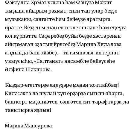
Фәйзулла Хөрмәт улына һәм Фәнүзә Мәжит
ҡыҙына айырым рәхмәт, сөнки тап улар беҙҙе
музыканы, сәнғәтте һәм бейеүҙе яратырға
өйрәтте. Беҙҙең менән ентекле эшләне һәм еңеүгә
юл күрһәтте. Сәфәребеҙ буйы беҙҙе хәстәренән
айырмаған оҙатып йөрөүсебеҙ Марина Хилалова
алдында баш эйәбеҙ,—ти гимназия-интернат
уҡыусыһы, «Салтанат» ансамбле бейеүсеһе
Әлфинә Шәкирова.
Ҡыҙҙар-егеттәрҙе еңеүҙәре менән ҡотлайбыҙ!
Киләсәктә лә шулай күп ерҙәрҙә сығыш яһарға,
башҡорт мәҙәниәтен, сәнғәтен сит тарафтарҙа ла
танытырға яҙһын!
Мәҙинә Мансурова.