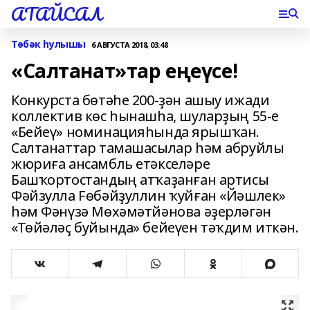
АТАЙСАЛ
Төбәк һулышы
6 АВГУСТА 2018, 03:48
«Салтанат»тар еңеүсе!
Конкурста бөтәһе 200-ҙән ашыу ижади
коллектив көс һынашһа, шуларҙың 55-е
«Бейеү» номинацияһында ярышҡан.
Салтанаттар тамашасылар һәм абруйлы
жюриға ансамбль етәкселәре
Башҡортостандың атҡаҙанған артисы
Фәйзулла Fөбәйҙуллин ҡуйған «Йәшлек»
һәм Фәнүзә Мөхәмәтйәнова әҙерләгән
«Төйәләҫ буйында» бейеүен тәҡдим иткән.